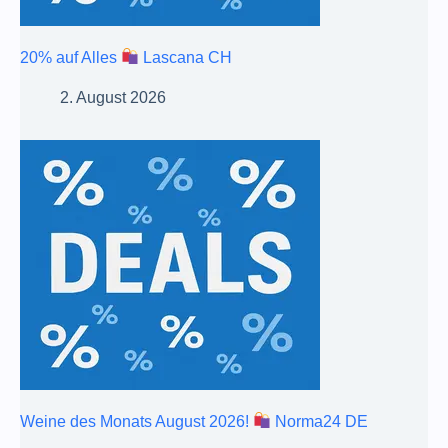
20% auf Alles
Lascana CH
2. August 2026
Weine des Monats August 2026!
Norma24 DE