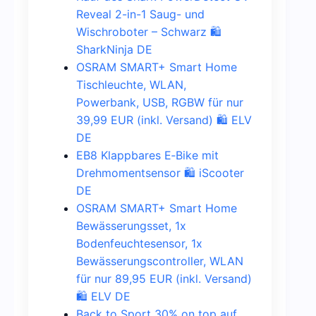
Reveal 2-in-1 Saug- und
Wischroboter – Schwarz 🛍️
SharkNinja DE
OSRAM SMART+ Smart Home
Tischleuchte, WLAN,
Powerbank, USB, RGBW für nur
39,99 EUR (inkl. Versand) 🛍️ ELV
DE
EB8 Klappbares E‑Bike mit
Drehmomentsensor 🛍️ iScooter
DE
OSRAM SMART+ Smart Home
Bewässerungsset, 1x
Bodenfeuchtesensor, 1x
Bewässerungscontroller, WLAN
für nur 89,95 EUR (inkl. Versand)
🛍️ ELV DE
Back to Sport 30% on top auf