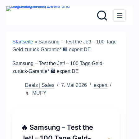
Zum
Inhalt
springen
Startseite
»
Samsung – Test the Jet! – 100 Tage
Geld-zurück-Garantie* 🛍️ expert DE
Samsung – Test the Jet! – 100 Tage Geld-
zurück-Garantie* 🛍️ expert DE
Deals | Sales
7. Mai 2026
expert
MUFY
🔥 Samsung – Test the
Jet! – 100 Tage Geld-