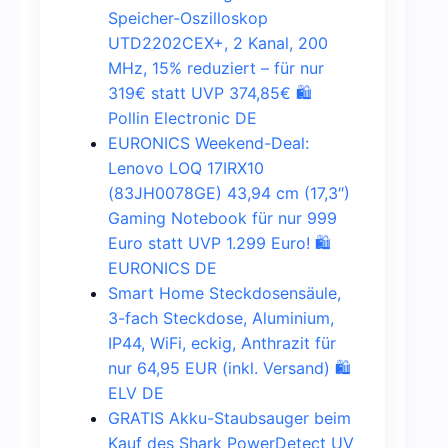
Speicher-Oszilloskop
UTD2202CEX+, 2 Kanal, 200
MHz, 15% reduziert – für nur
319€ statt UVP 374,85€ 🛍️
Pollin Electronic DE
EURONICS Weekend-Deal:
Lenovo LOQ 17IRX10
(83JH0078GE) 43,94 cm (17,3″)
Gaming Notebook für nur 999
Euro statt UVP 1.299 Euro! 🛍️
EURONICS DE
Smart Home Steckdosensäule,
3-fach Steckdose, Aluminium,
IP44, WiFi, eckig, Anthrazit für
nur 64,95 EUR (inkl. Versand) 🛍️
ELV DE
GRATIS Akku-Staubsauger beim
Kauf des Shark PowerDetect UV