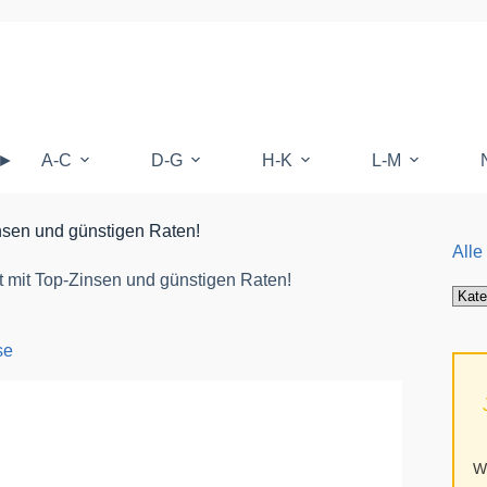
 ►
A-C
D-G
H-K
L-M
insen und günstigen Raten!
Alle
t mit Top-Zinsen und günstigen Raten!
Alle
Kate
auf
se
Mufy
W