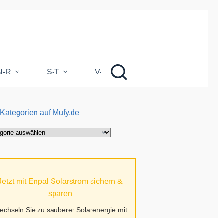
N-R
S-T
V-Z
 Kategorien auf Mufy.de
gorien
.de
Jetzt mit Enpal Solarstrom sichern &
sparen
echseln Sie zu sauberer Solarenergie mit