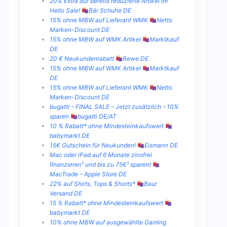
20% Extra auf bereits reduzierte Artikel im
Hello Sale!
Bär Schuhe DE
15% ohne MBW auf Lieferant WMK
Netto
Marken-Discount DE
15% ohne MBW auf WMK Artikel
Marktkauf
DE
20 € Neukundenrabatt
Rewe DE
15% ohne MBW auf WMK Artikel
Marktkauf
DE
15% ohne MBW auf Lieferant WMK
Netto
Marken-Discount DE
bugatti – FINAL SALE – Jetzt zusätzlich −10%
sparen
bugatti DE/AT
10 % Rabatt* ohne Mindesteinkaufswert
babymarkt DE
15€ Gutschein für Neukunden!
Eismann DE
Mac oder iPad auf 6 Monate zinsfrei
finanzieren¹ und bis zu 75€¹ sparen!
MacTrade – Apple Store DE
22% auf Shirts, Tops & Shorts*
Baur
Versand DE
15 % Rabatt* ohne Mindesteinkaufswert
babymarkt DE
10% ohne MBW auf ausgewählte Gaming