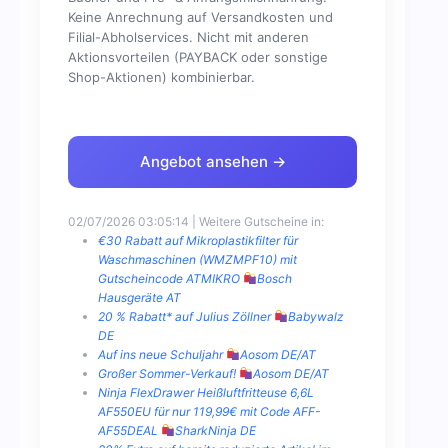
Keine Anrechnung auf Versandkosten und
Filial-Abholservices. Nicht mit anderen
Aktionsvorteilen (PAYBACK oder sonstige
Shop-Aktionen) kombinierbar.
Angebot ansehen →
02/07/2026 03:05:14 | Weitere Gutscheine in:
€30 Rabatt auf Mikroplastikfilter für
Waschmaschinen (WMZMPF10) mit
Gutscheincode ATMIKRO
Bosch
Hausgeräte AT
20 % Rabatt* auf Julius Zöllner
Babywalz
DE
Auf ins neue Schuljahr
Aosom DE/AT
Großer Sommer-Verkauf!
Aosom DE/AT
Ninja FlexDrawer Heißluftfritteuse 6,6L
AF550EU für nur 119,99€ mit Code AFF-
AF55DEAL
SharkNinja DE