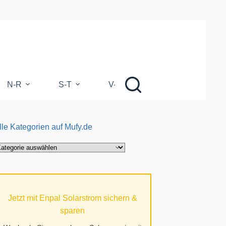
N-R
S-T
V-Z
lle Kategorien auf Mufy.de
le
ategorien
uf
ufy.de
Jetzt mit Enpal Solarstrom sichern &
sparen