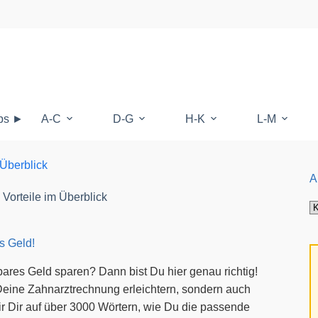
ops ►
A-C
D-G
H-K
L-M
 Überblick
A
Vorteile im Überblick
Al
K
a
s Geld!
M
res Geld sparen? Dann bist Du hier genau richtig!
Deine Zahnarztrechnung erleichtern, sondern auch
wir Dir auf über 3000 Wörtern, wie Du die passende