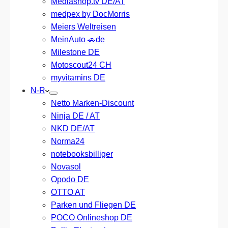
Mediashop.tv DE/AT
medpex by DocMorris
Meiers Weltreisen
MeinAuto 🚗de
Milestone DE
Motoscout24 CH
myvitamins DE
N-R
Netto Marken-Discount
Ninja DE / AT
NKD DE/AT
Norma24
notebooksbilliger
Novasol
Opodo DE
OTTO AT
Parken und Fliegen DE
POCO Onlineshop DE