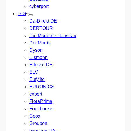
cyberport
D-G
Da-Direkt DE
DERTOUR
Die Moderne Hausfrau
DocMorris
Dyson
Eismann
Ellesse DE
ELV
Eufylife
EURONICS
expert
FloraPrima
Foot Locker
Geox
Groupon
Groupon UAE