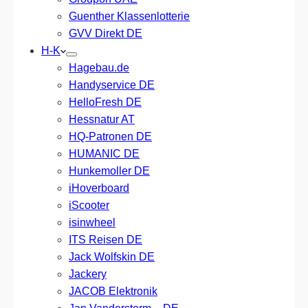
Guenther Klassenlotterie
GVV Direkt DE
H-K
Hagebau.de
Handyservice DE
HelloFresh DE
Hessnatur AT
HQ-Patronen DE
HUMANIC DE
Hunkemoller DE
iHoverboard
iScooter
isinwheel
ITS Reisen DE
Jack Wolfskin DE
Jackery
JACOB Elektronik