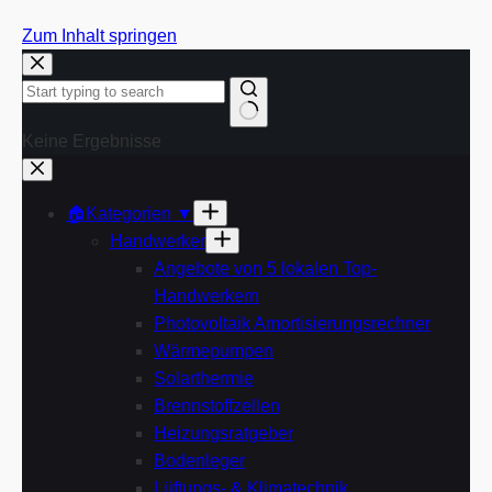
Zum Inhalt springen
Keine Ergebnisse
🏠Kategorien ▼
Handwerker
Angebote von 5 lokalen Top-
Handwerkern
Photovoltaik Amortisierungsrechner
Wärmepumpen
Solarthermie
Brennstoffzellen
Heizungsratgeber
Bodenleger
Lüftungs- & Klimatechnik