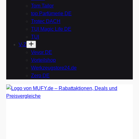
Tom Tailor
top Parfümerie DE
Trotec DACH
TUI Magic Life DE
TUI
V-Z
Vevor DE
Vorteilshop
Werkzeugstore24.de
Zero DE