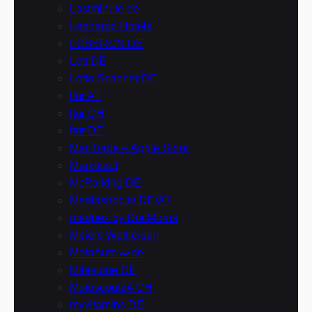
Lastminute.de
Leonardo Hotels
LOBERON DE
Lott DE
Lotto Scanner DE
ltur AT
ltur CH
ltur DE
MacTrade – Apple Store
Marktkauf
McParking DE
Mediashop.tv DE/AT
medpex by DocMorris
Meiers Weltreisen
MeinAuto 🚗de
Milestone DE
Motoscout24 CH
myvitamins DE