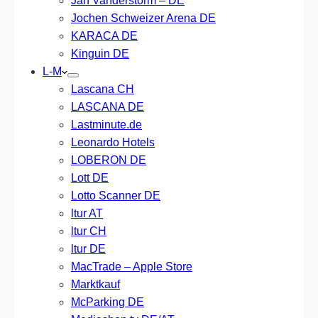
Jan Vanderstorm – DE
Jochen Schweizer Arena DE
KARACA DE
Kinguin DE
L-M
Lascana CH
LASCANA DE
Lastminute.de
Leonardo Hotels
LOBERON DE
Lott DE
Lotto Scanner DE
ltur AT
ltur CH
ltur DE
MacTrade – Apple Store
Marktkauf
McParking DE