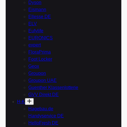
Dyson
Eismann
Ellesse DE
ELV
Eufylife
EURONICS
expert
FloraPrima
Foot Locker
Geox
Groupon
Groupon UAE
Guenther Klassenlotterie
GVV Direkt DE
H-K
Hagebau.de
Handyservice DE
HelloFresh DE