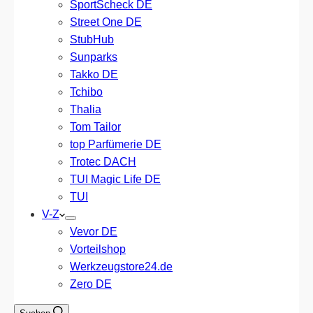
SportScheck DE
Street One DE
StubHub
Sunparks
Takko DE
Tchibo
Thalia
Tom Tailor
top Parfümerie DE
Trotec DACH
TUI Magic Life DE
TUI
V-Z
Vevor DE
Vorteilshop
Werkzeugstore24.de
Zero DE