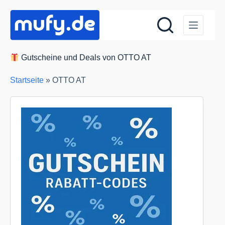
Zum
Inhalt
springen
Gutscheine und Deals von OTTO AT
Startseite
»
OTTO AT