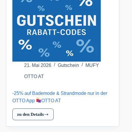
Heimtextilien
OTTO
AT
21. Mai 2026
Gutschein
MUFY
OTTO AT
-25% auf Bademode & Strandmode nur in der
OTTO App
OTTO AT
zu den Details
-25%
auf
Bademode