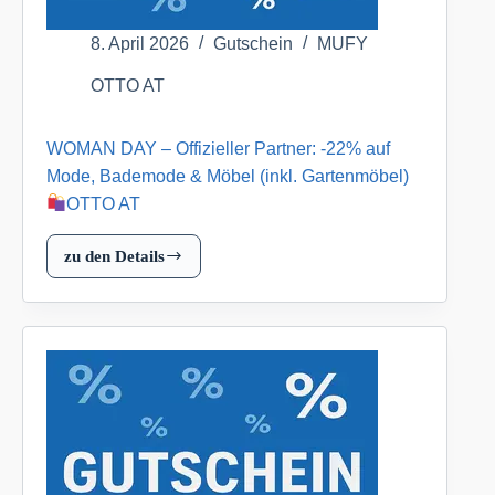
OTTO
AT
8. April 2026
Gutschein
MUFY
OTTO AT
WOMAN DAY – Offizieller Partner: -22% auf
Mode, Bademode & Möbel (inkl. Gartenmöbel)
OTTO AT
zu den Details
WOMAN
DAY
–
Offizieller
Partner:
-22%
auf
Mode,
Bademode