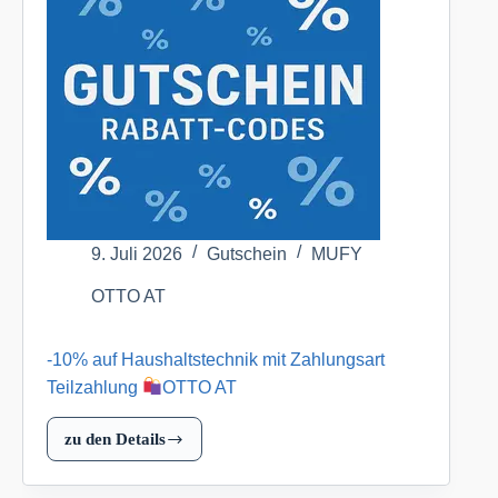
Bademode
bei
Teilzahlung
OTTO
AT
9. Juli 2026
Gutschein
MUFY
OTTO AT
-10% auf Haushaltstechnik mit Zahlungsart
Teilzahlung
OTTO AT
zu den Details
-10%
auf