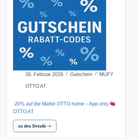
Herren
&
Kinder
OTTO
AT
26. Februar 2026
Gutschein
MUFY
OTTO AT
-20% auf die Marke OTTO home – App only
OTTO AT
zu den Details
-20%
auf