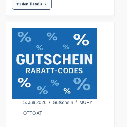
zu den Details
-25%
auf
Mode
&
Möbel
mit
Zahlungsart
Teilzahlung
OTTO
AT
5. Juli 2026
Gutschein
MUFY
OTTO AT