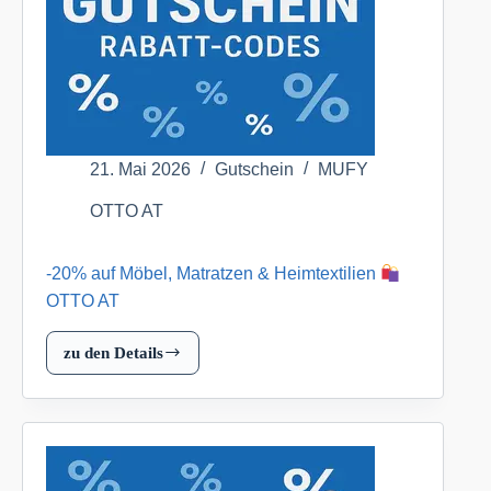
OTTO
AT
21. Mai 2026
Gutschein
MUFY
OTTO AT
-20% auf Möbel, Matratzen & Heimtextilien
OTTO AT
zu den Details
-20%
auf
Möbel,
Matratzen
&