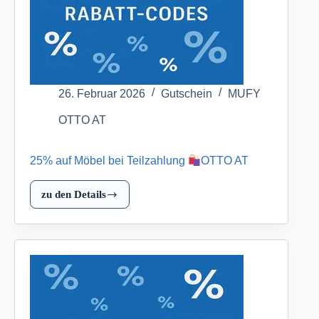
&
Möbel
(inkl.
Gartenmöbel)
OTTO
26. Februar 2026
Gutschein
MUFY
AT
OTTO AT
25% auf Möbel bei Teilzahlung
OTTO AT
zu den Details
25%
auf
Möbel
bei
Teilzahlung
OTTO