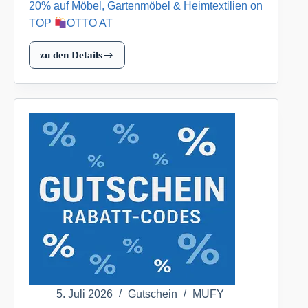
20% auf Möbel, Gartenmöbel & Heimtextilien on
TOP
OTTO AT
zu den Details
20%
auf
Möbel,
Gartenmöbel
&
Heimtextilien
on
TOP
OTTO
AT
5. Juli 2026
Gutschein
MUFY