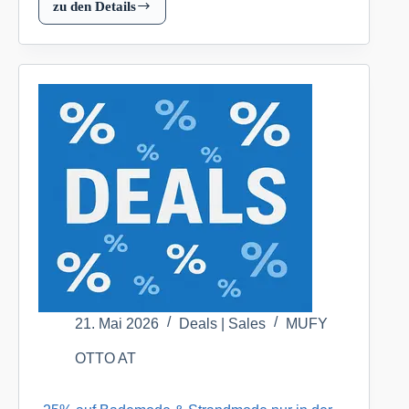
zu den Details
-20%
auf
Möbel,
Matratzen
&
Heimtextilien
OTTO
AT
21. Mai 2026
Deals | Sales
MUFY
OTTO AT