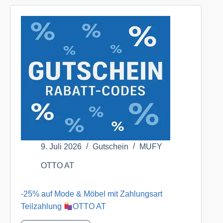
Haushaltstechnik
mit
Zahlungsart
Teilzahlung
OTTO
AT
9. Juli 2026
Gutschein
MUFY
OTTO AT
-25% auf Mode & Möbel mit Zahlungsart
Teilzahlung
OTTO AT