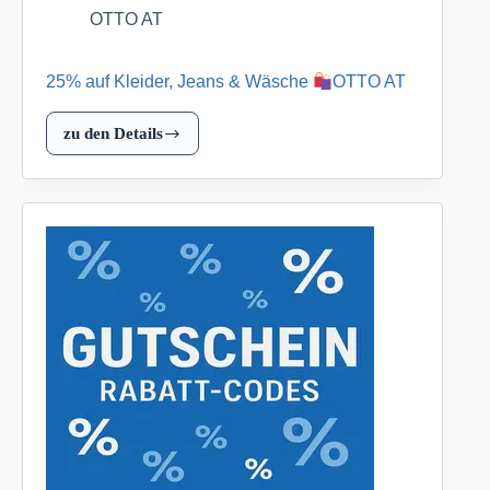
OTTO AT
25% auf Kleider, Jeans & Wäsche
OTTO AT
zu den Details
25%
auf
Kleider,
Jeans
&
Wäsche
OTTO
AT