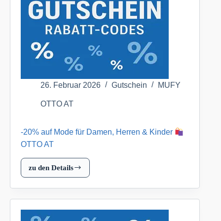
AT
26. Februar 2026
Gutschein
MUFY
OTTO AT
-20% auf Mode für Damen, Herren & Kinder
OTTO AT
zu den Details
-20%
auf
Mode
für
Damen,