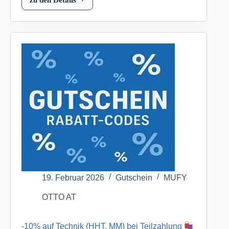
25%
auf
Möbel
bei
Teilzahlung
OTTO
AT
19. Februar 2026
Gutschein
MUFY
OTTO AT
-10% auf Technik (HHT, MM) bei Teilzahlung