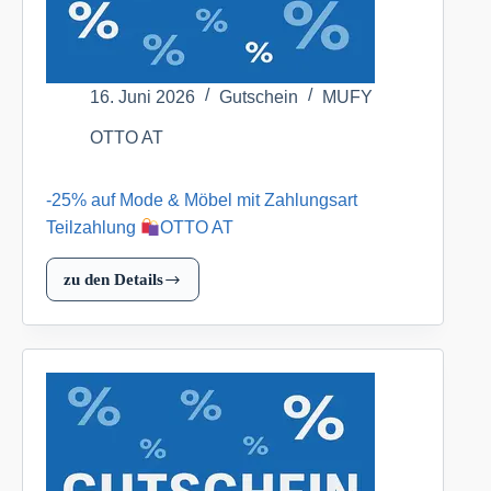
16. Juni 2026
Gutschein
MUFY
OTTO AT
-25% auf Mode & Möbel mit Zahlungsart
Teilzahlung
OTTO AT
zu den Details
-25%
auf
Mode
&
Möbel
mit
Zahlungsart
Teilzahlung