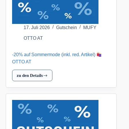
17. Juli 2026
Gutschein
MUFY
OTTO AT
-20% auf Sommermode (inkl. red. Artikel)
OTTO AT
zu den Details
-20%
auf
Sommermode
(inkl.
red.
Artikel)
OTTO