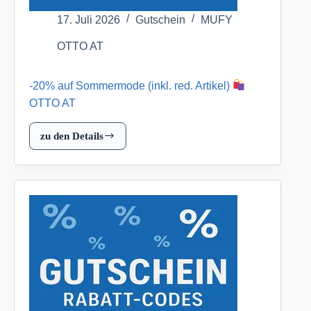
17. Juli 2026
Gutschein
MUFY
OTTO AT
-20% auf Sommermode (inkl. red. Artikel)
OTTO AT
zu den Details
-20%
auf
Sommermode
(inkl.
red.
Artikel)
OTTO
AT