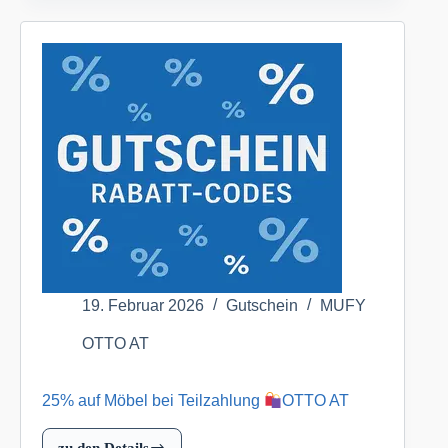
die
Marke
OTTO
home
–
App
only
OTTO
AT
19. Februar 2026
Gutschein
MUFY
OTTO AT
25% auf Möbel bei Teilzahlung
OTTO AT
zu den Details