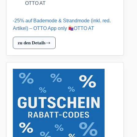
OTTO AT
-25% auf Bademode & Strandmode (inkl. red.
Artikel) – OTTO App only
OTTO AT
zu den Details
-25%
auf
Bademode
&
Strandmode
(inkl.
red.
Artikel)
–
OTTO
App
only