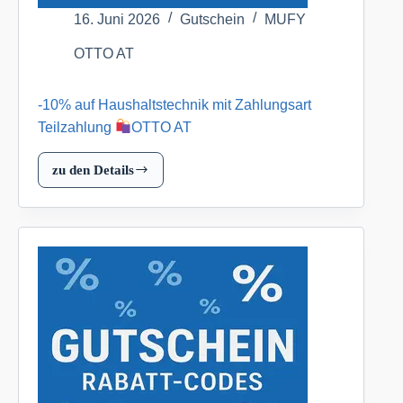
16. Juni 2026
Gutschein
MUFY
OTTO AT
-10% auf Haushaltstechnik mit Zahlungsart
Teilzahlung
OTTO AT
zu den Details
-10%
auf
Haushaltstechnik
mit
Zahlungsart
Teilzahlung
OTTO
AT