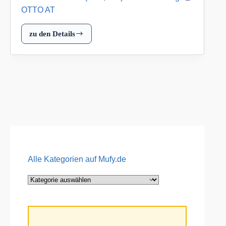
OTTO AT
zu den Details
-10%
auf
Technik
(HHT,
MM)
bei
Teilzahlung
OTTO
AT
Alle Kategorien auf Mufy.de
Alle
Kategorien
auf
Mufy.de