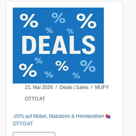
&
Strandmode
nur
in
der
OTTO
App
OTTO
AT
21. Mai 2026
Deals | Sales
MUFY
OTTO AT
-20% auf Möbel, Matratzen & Heimtextilien
OTTO AT