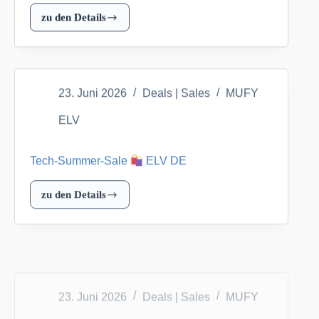
zu den Details
Gratis
Homematic
IP
Schaf
23. Juni 2026
Deals | Sales
MUFY
Rosi
ab
ELV
99,00
EUR
Tech-Summer-Sale
ELV DE
bei
ELV
zu den Details
Tech-
Summer-
ELV
Sale
DE
23. Juni 2026
Deals | Sales
MUFY
ELV
DE
ELV