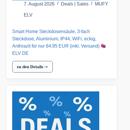
Versand)
7. August 2026
Deals | Sales
MUFY
ELV
ELV
DE
Smart Home Steckdosensäule, 3-fach
Steckdose, Aluminium, IP44, WiFi, eckig,
Anthrazit für nur 64,95 EUR (inkl. Versand)
ELV DE
zu den Details
Smart
Home
Steckdosensäule,
3-
fach
Steckdose,
Aluminium,
IP44,
WiFi,