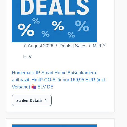
SK7
für
nur
119,95
EUR
(inkl.
Versand)
7. August 2026
Deals | Sales
MUFY
ELV
ELV
DE
Homematic IP Smart Home Außenkamera,
anthrazit, HmIP-CO-A für nur 169,95 EUR (inkl.
Versand)
ELV DE
zu den Details
Homematic
IP
Smart
Home