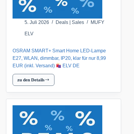
159,95
EUR
(inkl.
Versand)
5. Juli 2026
Deals | Sales
MUFY
ELV
ELV
DE
OSRAM SMART+ Smart Home LED-Lampe
E27, WLAN, dimmbar, IP20, klar für nur 8,99
EUR (inkl. Versand)
ELV DE
zu den Details
OSRAM
SMART+
Smart
Home
LED-
Lampe
E27,
WLAN,