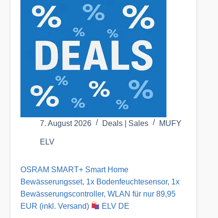
Außenkamera,
anthrazit,
HmIP-
CO-
A
für
nur
169,95
EUR
(inkl.
Versand)
7. August 2026
Deals | Sales
MUFY
ELV
ELV
DE
OSRAM SMART+ Smart Home
Bewässerungsset, 1x Bodenfeuchtesensor, 1x
Bewässerungscontroller, WLAN für nur 89,95
EUR (inkl. Versand)
ELV DE