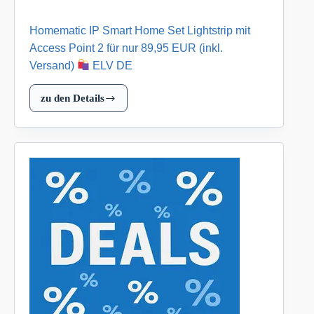
nur
Homematic IP Smart Home Set Lightstrip mit
79,95
EUR
Access Point 2 für nur 89,95 EUR (inkl.
(inkl.
Versand)
ELV DE
Versand)
zu den Details
Homematic
ELV
IP
DE
Smart
Home
Set
Lightstrip
mit
Access
Point
2
für
nur
89,95