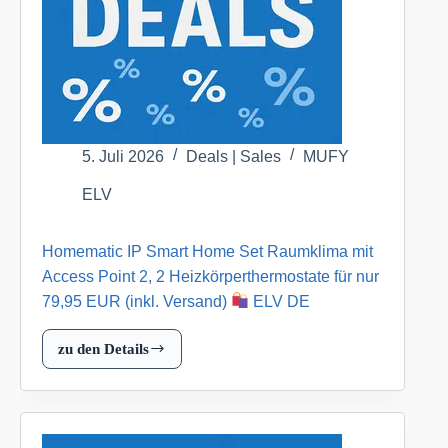
Bewässerungsaktor
für
nur
119,95
EUR
(inkl.
Versand)
5. Juli 2026
Deals | Sales
MUFY
ELV
ELV
DE
Homematic IP Smart Home Set Raumklima mit
Access Point 2, 2 Heizkörperthermostate für nur
79,95 EUR (inkl. Versand)
ELV DE
zu den Details
Homematic
IP
Smart
Home