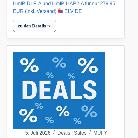
HmIP‑DLP-A und HmIP-HAP2-A für nur 279,95
EUR (inkl. Versand)
ELV DE
zu den Details
Homematic
IP
Smart
Home
Starter
Set
Zutritt
mit
HmIP‑DLP-
A
und
HmIP-
HAP2-
A
für
5. Juli 2026
Deals | Sales
MUFY