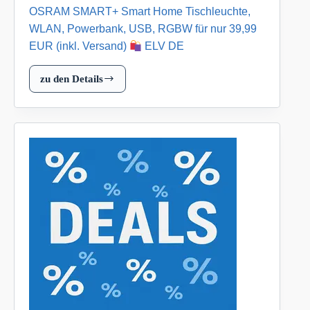
OSRAM SMART+ Smart Home Tischleuchte,
DE
WLAN, Powerbank, USB, RGBW für nur 39,99
EUR (inkl. Versand)
ELV DE
zu den Details
OSRAM
SMART+
Smart
Home
Tischleuchte,
WLAN,
Powerbank,
USB,
RGBW
für
nur
39,99
EUR
(inkl.