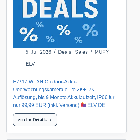
dimmbar,
IP20,
klar
für
nur
8,99
EUR
5. Juli 2026
Deals | Sales
MUFY
(inkl.
ELV
Versand)
EZVIZ WLAN Outdoor-Akku-
ELV
DE
Überwachungskamera eLife 2K+, 2K-
Auflösung, bis 9 Monate Akkulaufzeit, IP66 für
nur 99,99 EUR (inkl. Versand)
ELV DE
zu den Details
EZVIZ
WLAN
Outdoor-