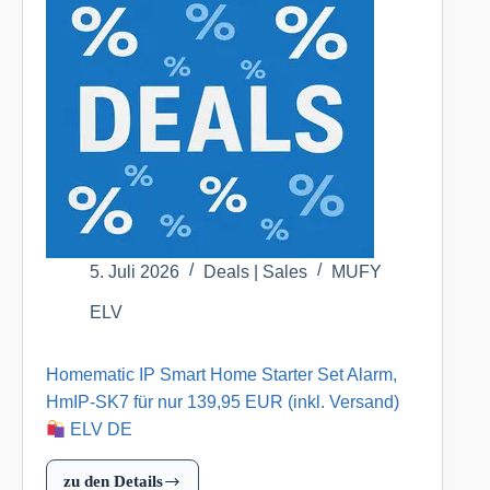
Set
Raumklima
mit
Access
Point
2,
2
Heizkörperthermostate
für
nur
79,95
5. Juli 2026
Deals | Sales
MUFY
EUR
ELV
(inkl.
Versand)
Homematic IP Smart Home Starter Set Alarm,
ELV
HmIP-SK7 für nur 139,95 EUR (inkl. Versand)
DE
ELV DE
zu den Details