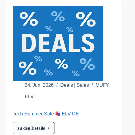
Akku-
Überwachungskamera
eLife
2K+,
2K-
Auflösung,
bis
9
Monate
Akkulaufzeit,
IP66
für
24. Juni 2026
Deals | Sales
MUFY
nur
ELV
99,99
EUR
Tech-Summer-Sale
ELV DE
(inkl.
Versand)
zu den Details
Tech-