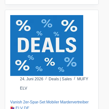
ELV
Summer-
DE
Sale
ELV
DE
24. Juni 2026
Deals | Sales
MUFY
ELV
Vanish 2er-Spar-Set Mobiler Mardervertreiber
ELV DE