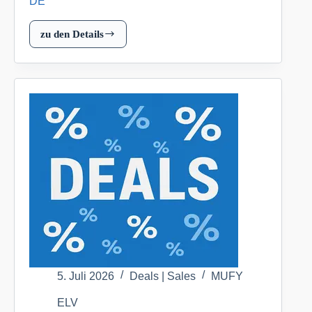
DE
zu den Details
Homematic
IP
Smart
Home
Set
Schalten
–
außen,
Access
Point
+
Schalt-
Mess-
Kabel
–
5. Juli 2026
Deals | Sales
MUFY
außen
ELV
für