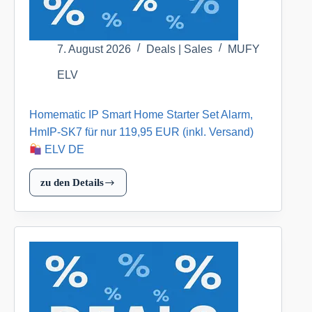
7. August 2026
Deals | Sales
MUFY
ELV
Homematic IP Smart Home Starter Set Alarm,
HmIP-SK7 für nur 119,95 EUR (inkl. Versand)
ELV DE
zu den Details
Homematic
IP
Smart
Home
Starter
Set
Alarm,
HmIP-