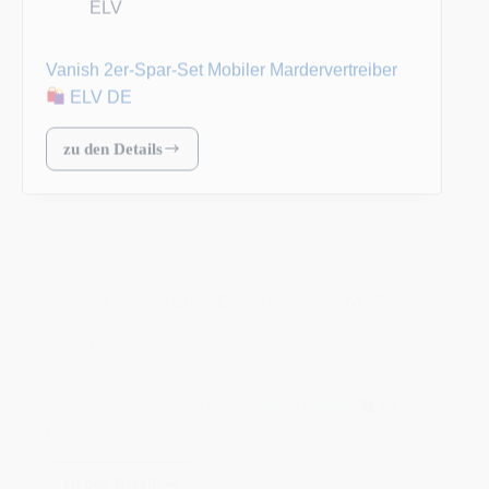
Vanish 2er-Spar-Set Mobiler Mardervertreiber
ELV DE
zu den Details
Vanish
2er-
Spar-
Set
23. Juni 2026
Deals | Sales
MUFY
Mobiler
Mardervertreiber
ELV
ELV
Vanish 2er-Spar-Set Maulwurfvertreiber
ELV
DE
DE
zu den Details
Vanish
2er-
Spar-
Set
23. Juni 2026
Deals | Sales
MUFY