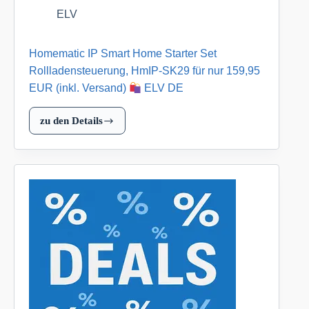
nur
ELV
279,95
EUR
Homematic IP Smart Home Starter Set
(inkl.
Versand)
Rollladensteuerung, HmIP-SK29 für nur 159,95
EUR (inkl. Versand)
ELV DE
ELV
DE
zu den Details
Homematic
IP
Smart
Home
Starter
Set
Rollladensteuerung,
HmIP-
SK29
für
nur