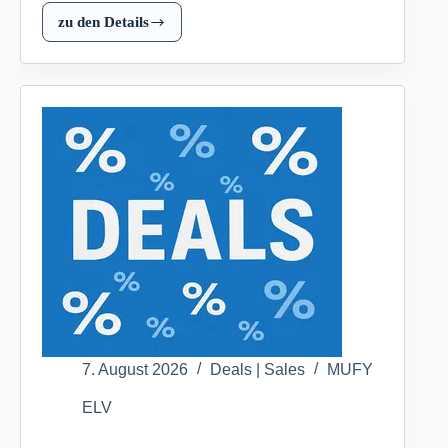
zu den Details
OSRAM
SMART+
Smart
Home
Bewässerungsset,
1x
Bodenfeuchtesensor,
1x
Bewässerungscontroller,
WLAN
für
nur
89,95
EUR
(inkl.
7. August 2026
Deals | Sales
MUFY
Versand)
ELV
ELV