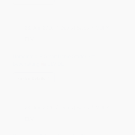
Maulwurfvertreiber
ELV
ELV
DE
Homematic IP Smart Home Starter Set
Beschattung
ELV DE
zu den Details
Homematic
IP
Smart
Home
23. Juni 2026
Deals | Sales
MUFY
Starter
Set
ELV
Beschattung
Homematic IP Smart Home Set Sicherheit
ELV
ELV DE
DE
zu den Details
Homematic