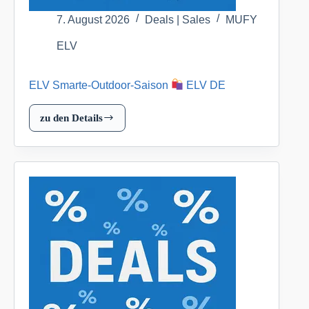
7. August 2026
Deals | Sales
MUFY
ELV
ELV Smarte-Outdoor-Saison
ELV DE
zu den Details
ELV
Smarte-
Outdoor-
Saison
ELV
DE