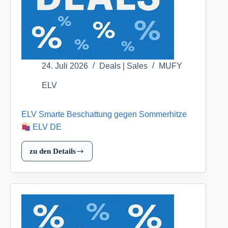
eckig,
Anthrazit
für
nur
64,95
EUR
24. Juli 2026
Deals | Sales
MUFY
(inkl.
ELV
Versand)
ELV Smarte Beschattung gegen Sommerhitze
ELV
DE
ELV DE
zu den Details
ELV
Smarte
Beschattung
gegen
Sommerhitze