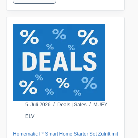
Homematic
IP
Smart
Home
Starter
Set
Alarm,
HmIP-
SK7
für
nur
139,95
EUR
(inkl.
Versand)
5. Juli 2026
Deals | Sales
MUFY
ELV
ELV
DE
Homematic IP Smart Home Starter Set Zutritt mit