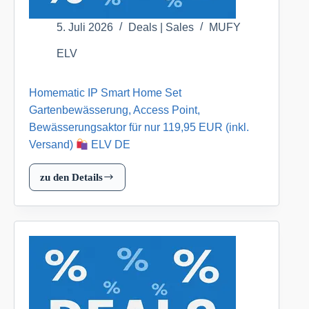
EUR
(inkl.
5. Juli 2026
Deals | Sales
MUFY
Versand)
ELV
ELV
Homematic IP Smart Home Set
DE
Gartenbewässerung, Access Point,
Bewässerungsaktor für nur 119,95 EUR (inkl.
Versand)
ELV DE
zu den Details
Homematic
IP
Smart
Home
Set
Gartenbewässerung,
Access
Point,