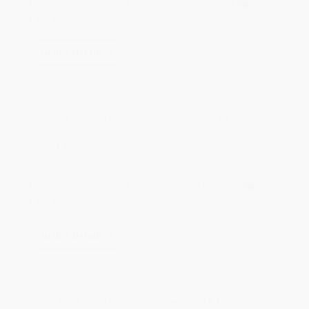
IP
Smart
Home
Set
Sicherheit
23. Juni 2026
Deals | Sales
MUFY
ELV
ELV
DE
Homematic IP Smart Home Set Raumklima
ELV DE
zu den Details
Homematic
IP
Smart
Home
Set
Raumklima
10. Juni 2026
Gutschein
MUFY