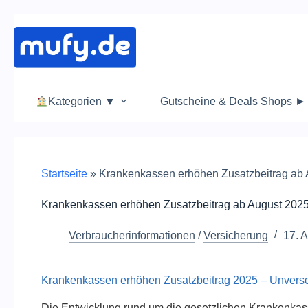
Zum
Inhalt
springen
Kategorien ▼
Gutscheine & Deals Shops ►
Startseite
»
Krankenkassen erhöhen Zusatzbeitrag ab
Krankenkassen erhöhen Zusatzbeitrag ab August 202
Verbraucherinformationen
/
Versicherung
17. 
Krankenkassen erhöhen Zusatzbeitrag 2025 – Unversc
Die Entwicklung rund um die gesetzlichen Krankenkas