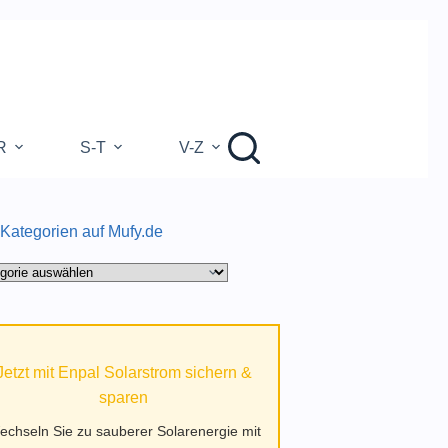
R
S-T
V-Z
 Kategorien auf Mufy.de
gorien
.de
Jetzt mit Enpal Solarstrom sichern &
sparen
echseln Sie zu sauberer Solarenergie mit