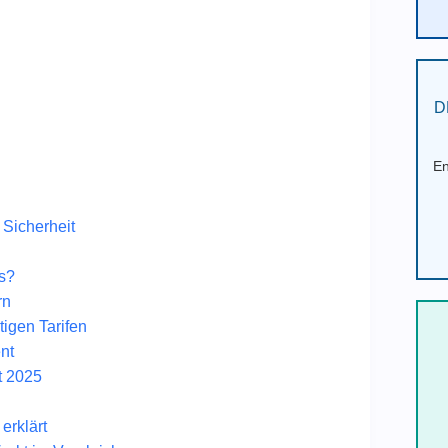
D
En
 Sicherheit
s?
rn
tigen Tarifen
nt
t 2025
erklärt