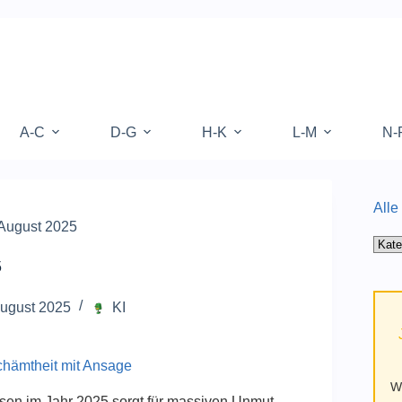
A-C
D-G
H-K
L-M
N-
Alle
 August 2025
Alle
Kate
5
auf
Mufy
August 2025
KI
hämtheit mit Ansage
W
sen im Jahr 2025 sorgt für massiven Unmut.