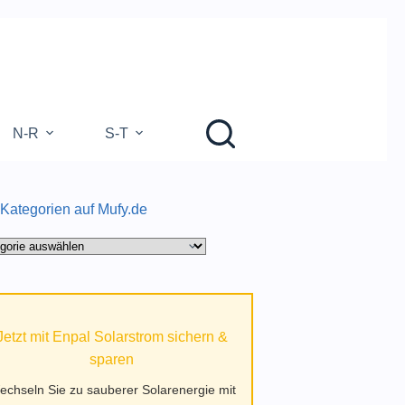
N-R
S-T
V-Z
 Kategorien auf Mufy.de
gorien
.de
Jetzt mit Enpal Solarstrom sichern &
sparen
echseln Sie zu sauberer Solarenergie mit