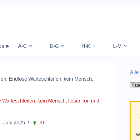
ops ►
A-C
D-G
H-K
L-M
Alle
gen: Endlose Warteschleifen, kein Mensch,
Alle
Kate
auf
 Warteschleifen, kein Mensch, fieser Ton und
Mufy
. Juni 2025
KI
W