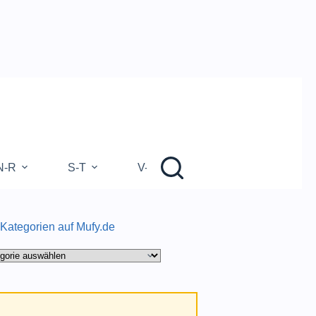
N-R
S-T
V-Z
 Kategorien auf Mufy.de
gorien
.de