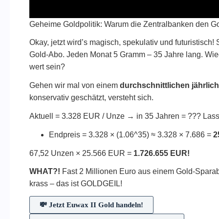
Geheime Goldpolitik: Warum die Zentralbanken den Go
Okay, jetzt wird’s magisch, spekulativ und futuristisch
Gold-Abo. Jeden Monat 5 Gramm – 35 Jahre lang. Wie
wert sein?
Gehen wir mal von einem
durchschnittlichen jährli
konservativ geschätzt, versteht sich.
Aktuell = 3.328 EUR / Unze → in 35 Jahren = ??? Lass
Endpreis = 3.328 × (1.06^35) ≈ 3.328 × 7.686 =
2
67,52 Unzen × 25.566 EUR =
1.726.655 EUR!
WHAT?!
Fast 2 Millionen Euro aus einem Gold-Sparab
krass – das ist GOLDGEIL!
💸 Jetzt Euwax II Gold handeln!