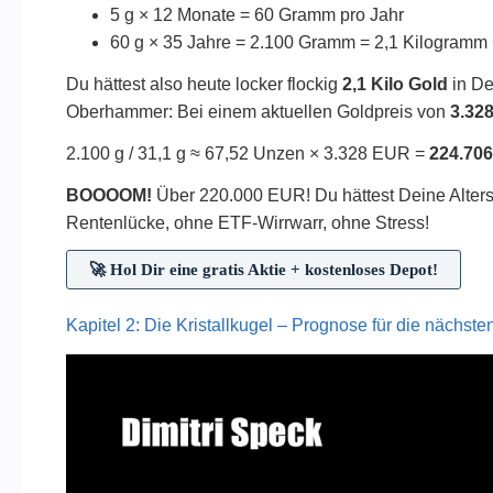
5 g × 12 Monate = 60 Gramm pro Jahr
60 g × 35 Jahre = 2.100 Gramm = 2,1 Kilogramm
Du hättest also heute locker flockig
2,1 Kilo Gold
in De
Oberhammer: Bei einem aktuellen Goldpreis von
3.32
2.100 g / 31,1 g ≈ 67,52 Unzen × 3.328 EUR =
224.706
BOOOOM!
Über 220.000 EUR! Du hättest Deine Alters
Rentenlücke, ohne ETF-Wirrwarr, ohne Stress!
🚀 Hol Dir eine gratis Aktie + kostenloses Depot!
Kapitel 2: Die Kristallkugel – Prognose für die nächste