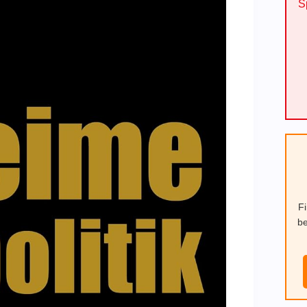
S
F
be