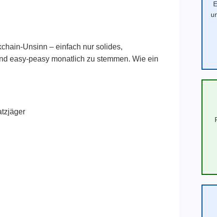
E
u
kchain-Unsinn – einfach nur solides,
nd easy-peasy monatlich zu stemmen. Wie ein
atzjäger