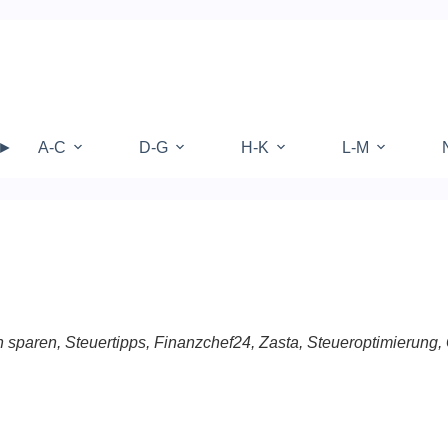
 ►
A-C
D-G
H-K
L-M
n sparen, Steuertipps, Finanzchef24, Zasta, Steueroptimierun