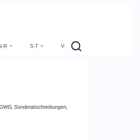
N-R
S-T
V-Z
g, GWG, Sonderabschreibungen,