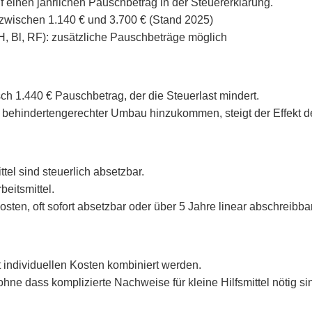
inen jährlichen Pauschbetrag in der Steuererklärung.
zwischen 1.140 € und 3.700 € (Stand 2025)
H, Bl, RF): zusätzliche Pauschbeträge möglich
ch 1.440 € Pauschbetrag, der die Steuerlast mindert.
 behindertengerechter Umbau hinzukommen, steigt der Effekt de
el sind steuerlich absetzbar.
rbeitsmittel.
en, oft sofort absetzbar oder über 5 Jahre linear abschreibbar
individuellen Kosten kombiniert werden.
ohne dass komplizierte Nachweise für kleine Hilfsmittel nötig si