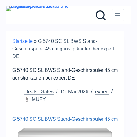
Zum
Inhalt
springen
Startseite
»
G 5740 SC SL BWS Stand-
Geschirrspüler 45 cm günstig kaufen bei expert
DE
G 5740 SC SL BWS Stand-Geschirrspüler 45 cm
günstig kaufen bei expert DE
Deals | Sales
15. Mai 2026
expert
MUFY
G 5740 SC SL BWS Stand-Geschirrspüler 45 cm