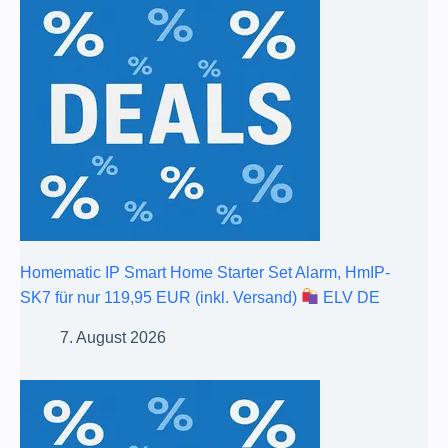
Homematic IP Smart Home Starter Set Alarm, HmIP-
SK7 für nur 119,95 EUR (inkl. Versand)
ELV DE
7. August 2026