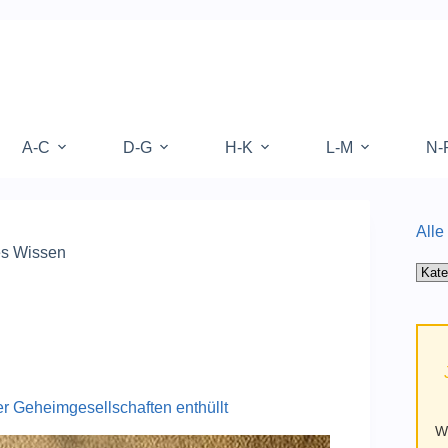
A-C
D-G
H-K
L-M
N-
Alle
es Wissen
Alle
Kate
auf
Mufy
 Geheimgesellschaften enthüllt
W