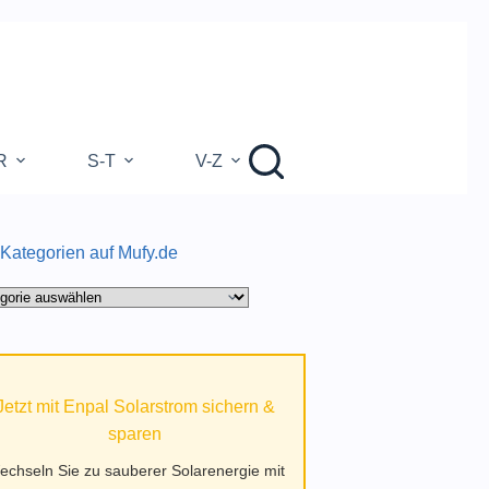
R
S-T
V-Z
 Kategorien auf Mufy.de
gorien
.de
Jetzt mit Enpal Solarstrom sichern &
sparen
echseln Sie zu sauberer Solarenergie mit