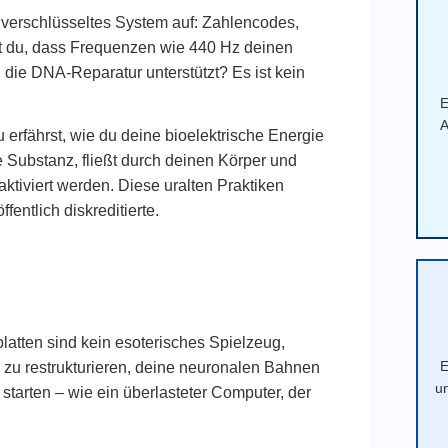
 verschlüsseltes System auf: Zahlencodes,
t du, dass Frequenzen wie 440 Hz deinen
die DNA-Reparatur unterstützt? Es ist kein
E
A
u erfährst, wie du deine bioelektrische Energie
e Substanz, fließt durch deinen Körper und
ktiviert werden. Diese uralten Praktiken
ntlich diskreditierte.
platten sind kein esoterisches Spielzeug,
E
 zu restrukturieren, deine neuronalen Bahnen
u
starten – wie ein überlasteter Computer, der