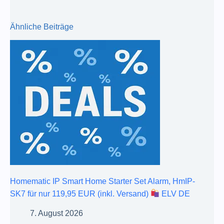
Ähnliche Beiträge
Homematic IP Smart Home Starter Set Alarm, HmIP-
SK7 für nur 119,95 EUR (inkl. Versand)
ELV DE
7. August 2026