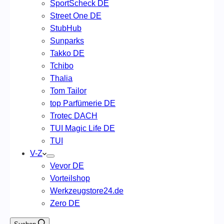
SportScheck DE
Street One DE
StubHub
Sunparks
Takko DE
Tchibo
Thalia
Tom Tailor
top Parfümerie DE
Trotec DACH
TUI Magic Life DE
TUI
V-Z
Vevor DE
Vorteilshop
Werkzeugstore24.de
Zero DE