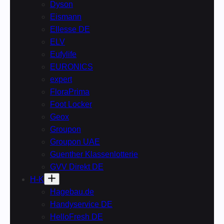
Dyson
Eismann
Ellesse DE
ELV
Eufylife
EURONICS
expert
FloraPrima
Foot Locker
Geox
Groupon
Groupon UAE
Guenther Klassenlotterie
GVV Direkt DE
H-K
Hagebau.de
Handyservice DE
HelloFresh DE