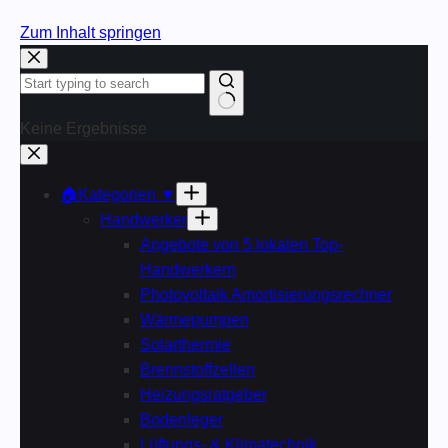
Zum Inhalt springen
Keine Ergebnisse
🏠Kategorien ▼
Handwerker
Angebote von 5 lokalen Top-
Handwerkern
Photovoltaik Amortisierungsrechner
Wärmepumpen
Solarthermie
Brennstoffzellen
Heizungsratgeber
Bodenleger
Lüftungs- & Klimatechnik