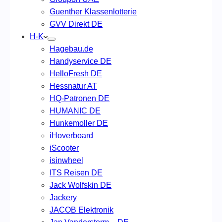
Guenther Klassenlotterie
GVV Direkt DE
H-K
Hagebau.de
Handyservice DE
HelloFresh DE
Hessnatur AT
HQ-Patronen DE
HUMANIC DE
Hunkemoller DE
iHoverboard
iScooter
isinwheel
ITS Reisen DE
Jack Wolfskin DE
Jackery
JACOB Elektronik