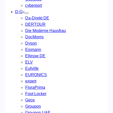
cyberport
D-G
Da-Direkt DE
DERTOUR
Die Moderne Hausfrau
DocMorris
Dyson
Eismann
Ellesse DE
ELV
Eufylife
EURONICS
expert
FloraPrima
Foot Locker
Geox
Groupon
Groupon UAE