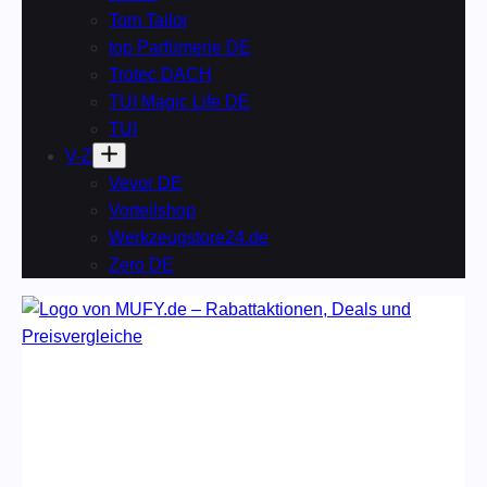
Tom Tailor
top Parfümerie DE
Trotec DACH
TUI Magic Life DE
TUI
V-Z
Vevor DE
Vorteilshop
Werkzeugstore24.de
Zero DE