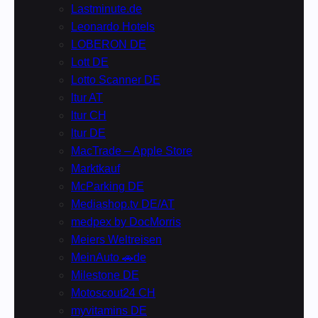
Lastminute.de
Leonardo Hotels
LOBERON DE
Lott DE
Lotto Scanner DE
ltur AT
ltur CH
ltur DE
MacTrade – Apple Store
Marktkauf
McParking DE
Mediashop.tv DE/AT
medpex by DocMorris
Meiers Weltreisen
MeinAuto 🚗de
Milestone DE
Motoscout24 CH
myvitamins DE