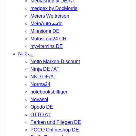
Mediashop.tv DE/AT
medpex by DocMorris
Meiers Weltreisen
MeinAuto 🚗de
Milestone DE
Motoscout24 CH
myvitamins DE
N-R
Netto Marken-Discount
Ninja DE / AT
NKD DE/AT
Norma24
notebooksbilliger
Novasol
Opodo DE
OTTO AT
Parken und Fliegen DE
POCO Onlineshop DE