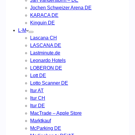
Jan Vanderstorm – DE
Jochen Schweizer Arena DE
KARACA DE
Kinguin DE
L-M
Lascana CH
LASCANA DE
Lastminute.de
Leonardo Hotels
LOBERON DE
Lott DE
Lotto Scanner DE
ltur AT
ltur CH
ltur DE
MacTrade – Apple Store
Marktkauf
McParking DE