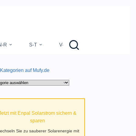
N-R
S-T
V-Z
 Kategorien auf Mufy.de
gorien
.de
Jetzt mit Enpal Solarstrom sichern &
sparen
echseln Sie zu sauberer Solarenergie mit