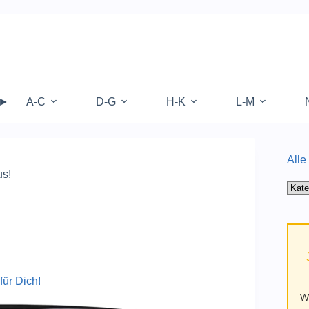
 ►
A-C
D-G
H-K
L-M
Alle
us!
Alle
Kate
auf
Mufy
für Dich!
W