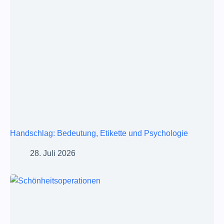
Handschlag: Bedeutung, Etikette und Psychologie
28. Juli 2026