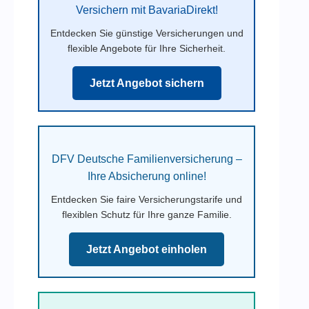
Versichern mit BavariaDirekt!
Entdecken Sie günstige Versicherungen und
flexible Angebote für Ihre Sicherheit.
Jetzt Angebot sichern
DFV Deutsche Familienversicherung –
Ihre Absicherung online!
Entdecken Sie faire Versicherungstarife und
flexiblen Schutz für Ihre ganze Familie.
Jetzt Angebot einholen