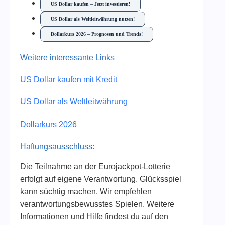
US Dollar kaufen – Jetzt investieren!
US Dollar als Weltleitwährung nutzen!
Dollarkurs 2026 – Prognosen und Trends!
Weitere interessante Links
US Dollar kaufen mit Kredit
US Dollar als Weltleitwährung
Dollarkurs 2026
Haftungsausschluss:
Die Teilnahme an der Eurojackpot-Lotterie
erfolgt auf eigene Verantwortung. Glücksspiel
kann süchtig machen. Wir empfehlen
verantwortungsbewusstes Spielen. Weitere
Informationen und Hilfe findest du auf den