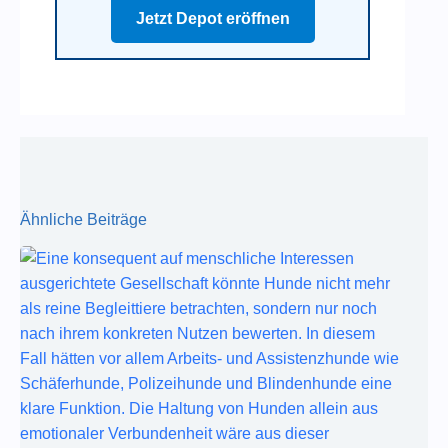
Jetzt Depot eröffnen
Ähnliche Beiträge