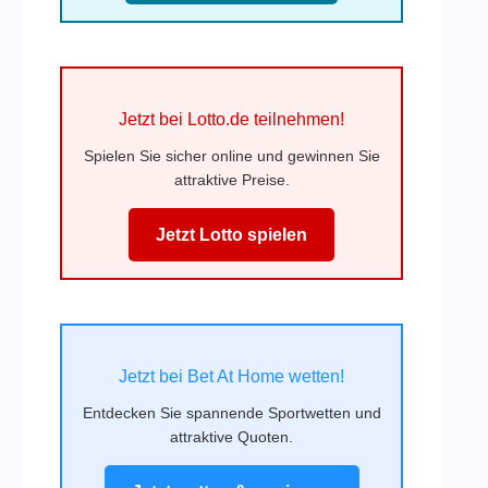
Jetzt bei Lotto.de teilnehmen!
Spielen Sie sicher online und gewinnen Sie
attraktive Preise.
Jetzt Lotto spielen
Jetzt bei Bet At Home wetten!
Entdecken Sie spannende Sportwetten und
attraktive Quoten.