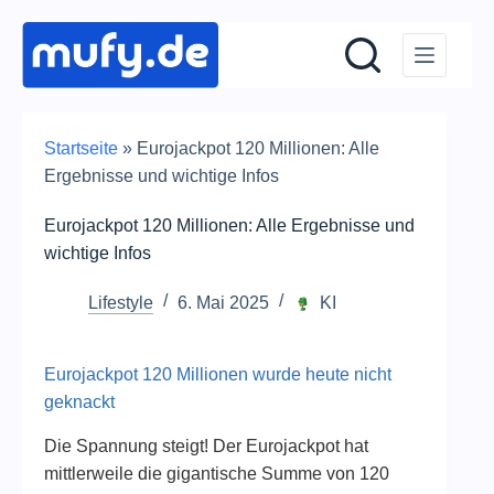
Zum
Inhalt
springen
Startseite
»
Eurojackpot 120 Millionen: Alle
Ergebnisse und wichtige Infos
Eurojackpot 120 Millionen: Alle Ergebnisse und
wichtige Infos
Lifestyle
6. Mai 2025
KI
Eurojackpot 120 Millionen wurde heute nicht
geknackt
Die Spannung steigt! Der Eurojackpot hat
mittlerweile die gigantische Summe von 120