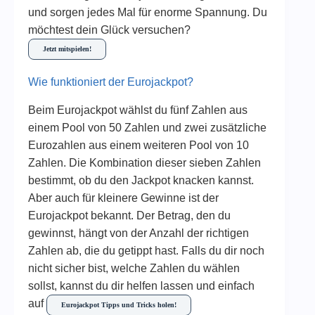
und sorgen jedes Mal für enorme Spannung. Du
möchtest dein Glück versuchen?
Jetzt mitspielen!
Wie funktioniert der Eurojackpot?
Beim Eurojackpot wählst du fünf Zahlen aus
einem Pool von 50 Zahlen und zwei zusätzliche
Eurozahlen aus einem weiteren Pool von 10
Zahlen. Die Kombination dieser sieben Zahlen
bestimmt, ob du den Jackpot knacken kannst.
Aber auch für kleinere Gewinne ist der
Eurojackpot bekannt. Der Betrag, den du
gewinnst, hängt von der Anzahl der richtigen
Zahlen ab, die du getippt hast. Falls du dir noch
nicht sicher bist, welche Zahlen du wählen
sollst, kannst du dir helfen lassen und einfach
auf
Eurojackpot Tipps und Tricks holen!