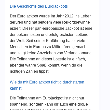
Die Geschichte des Eurojackpots
Der Eurojackpot wurde im Jahr 2012 ins Leben
gerufen und hat seitdem viele Rekordgewinne
erzielt. Dieser pan-europäische Jackpot ist eine
der bekanntesten und erfolgreichsten Lotterien
der Welt. Seit seiner Einführung hat er viele
Menschen in Europa zu Millionären gemacht
und zeigt keine Anzeichen von Verlangsamung.
Die Teilnahme an dieser Lotterie ist einfach,
aber der wahre Spaß kommt, wenn du die
richtigen Zahlen tippst!
Wie du mit Eurojackpot richtig durchstarten
kannst
Die Teilnahme am Eurojackpot ist nicht nur
spannend, sondern kann dir auch eine große