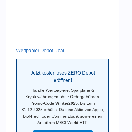
Wertpapier Depot Deal
Jetzt kostenloses ZERO Depot
eröffnen!
Handle Wertpapiere, Sparpläne &
Kryptowährungen ohne Ordergebühren.
Promo-Code
Winter2025
. Bis zum
31.12.2025 erhältst Du eine Aktie von Apple,
BioNTech oder Commerzbank sowie einen
Anteil am MSCI World ETF.