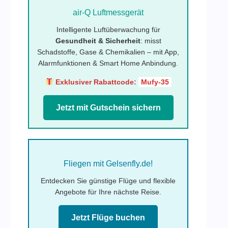
air-Q Luftmessgerät
Intelligente Luftüberwachung für
Gesundheit & Sicherheit
: misst
Schadstoffe, Gase & Chemikalien – mit App,
Alarmfunktionen & Smart Home Anbindung.
Exklusiver Rabattcode:
Mufy-35
Jetzt mit Gutschein sichern
Fliegen mit Gelsenfly.de!
Entdecken Sie günstige Flüge und flexible
Angebote für Ihre nächste Reise.
Jetzt Flüge buchen