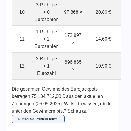
3 Richtige
10
+ 0
97.368 ×
20,80 €
Eurozahlen
1 Richtige
172.997
11
+ 2
14,60 €
×
Eurozahlen
2 Richtige
696.835
12
+ 1
10,90 €
×
Eurozahl
Die gesamten Gewinne des Eurojackpots
betragen 75.134.712,00 € aus den aktuellen
Ziehungen (06.05.2025). Willst du wissen, ob du
unter den Gewinnern bist? Schau auf
Eurojackpot Ergebnisse prüfen!