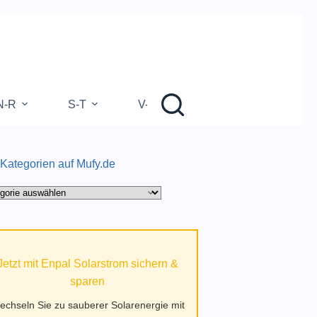
N-R
S-T
V-Z
 Kategorien auf Mufy.de
gorien
.de
Jetzt mit Enpal Solarstrom sichern &
sparen
echseln Sie zu sauberer Solarenergie mit