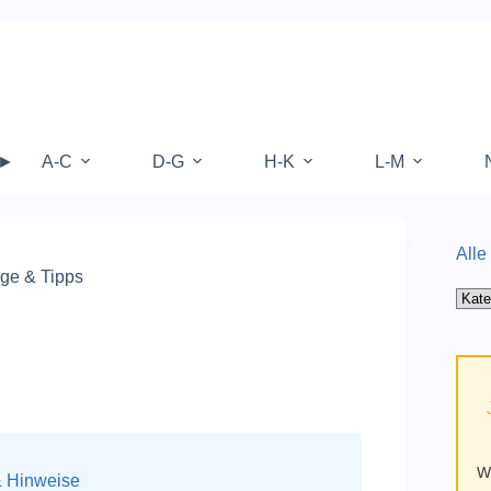
 ►
A-C
D-G
H-K
L-M
Alle
ige & Tipps
Alle
Kate
auf
Mufy
W
& Hinweise