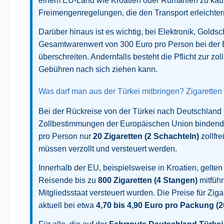
einem EU-Land wie Kroatien oder Rumänien zu kaufe
Freimengenregelungen, die den Transport erleichte
Darüber hinaus ist es wichtig, bei Elektronik, Gold
Gesamtwarenwert von 300 Euro pro Person bei der E
überschreiten. Andernfalls besteht die Pflicht zur z
Gebühren nach sich ziehen kann.
Was darf man aus der Türkei mitbringen? Zigaretten 
Bei der Rückreise von der Türkei nach Deutschland
Zollbestimmungen der Europäischen Union bindend. D
pro Person nur
20 Zigaretten (2 Schachteln)
zollfr
müssen verzollt und versteuert werden.
Innerhalb der EU, beispielsweise in Kroatien, gelte
Reisende bis zu
800 Zigaretten (4 Stangen)
mitführ
Mitgliedsstaat versteuert wurden. Die Preise für Ziga
aktuell bei etwa
4,70 bis 4,90 Euro pro Packung (2