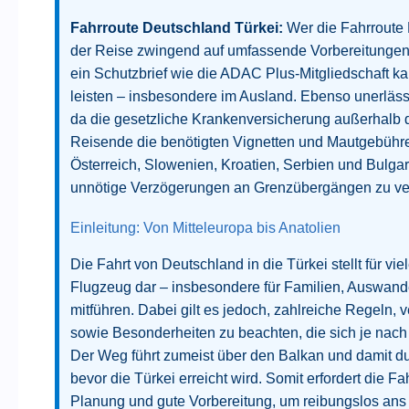
Fahrroute Deutschland Türkei:
Wer die Fahrroute D
der Reise zwingend auf umfassende Vorbereitungen 
ein Schutzbrief wie die ADAC Plus-Mitgliedschaft kan
leisten – insbesondere im Ausland. Ebenso unerlässl
da die gesetzliche Krankenversicherung außerhalb der
Reisende die benötigten Vignetten und Mautgebühren 
Österreich, Slowenien, Kroatien, Serbien und Bulgar
unnötige Verzögerungen an Grenzübergängen zu ve
Einleitung: Von Mitteleuropa bis Anatolien
Die Fahrt von Deutschland in die Türkei stellt für vi
Flugzeug dar – insbesondere für Familien, Auswande
mitführen. Dabei gilt es jedoch, zahlreiche Regeln,
sowie Besonderheiten zu beachten, die sich je nach
Der Weg führt zumeist über den Balkan und damit du
bevor die Türkei erreicht wird. Somit erfordert die 
Planung und gute Vorbereitung, um reibungslos ans 