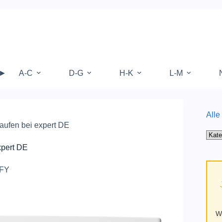
 ►
A-C
D-G
H-K
L-M
Alle
ufen bei expert DE
Alle
Kate
pert DE
auf
Mufy
FY
W