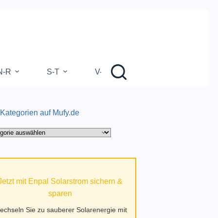
N-R
S-T
V-Z
 Kategorien auf Mufy.de
gorien
.de
Jetzt mit Enpal Solarstrom sichern &
sparen
echseln Sie zu sauberer Solarenergie mit