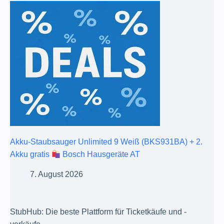
Akku-Staubsauger Unlimited 9 Weiß (BKS931BA) + 2.
Akku gratis
Bosch Hausgeräte AT
7. August 2026
StubHub: Die beste Plattform für Ticketkäufe und -