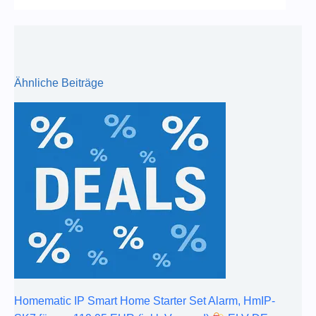
Ähnliche Beiträge
Homematic IP Smart Home Starter Set Alarm, HmIP-