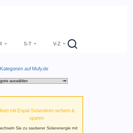
R
S-T
V-Z
 Kategorien auf Mufy.de
gorien
.de
Jetzt mit Enpal Solarstrom sichern &
sparen
echseln Sie zu sauberer Solarenergie mit