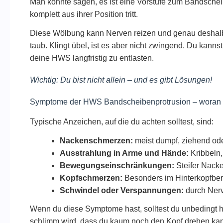
Man könnte sagen, es ist eine Vorstufe zum Bandschei
komplett aus ihrer Position tritt.
Diese Wölbung kann Nerven reizen und genau deshalb t
taub. Klingt übel, ist es aber nicht zwingend. Du kann
deine HWS langfristig zu entlasten.
Wichtig: Du bist nicht allein – und es gibt Lösungen!
Symptome der HWS Bandscheibenprotrusion – woran e
Typische Anzeichen, auf die du achten solltest, sind:
Nackenschmerzen:
meist dumpf, ziehend od
Ausstrahlung in Arme und Hände:
Kribbeln
Bewegungseinschränkungen:
Steifer Nack
Kopfschmerzen:
Besonders im Hinterkopfber
Schwindel oder Verspannungen:
durch Nerv
Wenn du diese Symptome hast, solltest du unbedingt h
schlimm wird, dass du kaum noch den Kopf drehen kan