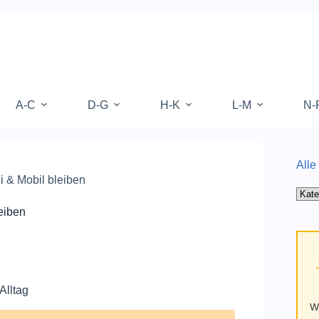
A-C
D-G
H-K
L-M
N-
Alle
 & Mobil bleiben
Alle
Kate
eiben
auf
Mufy
Alltag
W