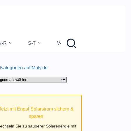
N-R
S-T
V-Z
 Kategorien auf Mufy.de
gorien
.de
Jetzt mit Enpal Solarstrom sichern &
sparen
echseln Sie zu sauberer Solarenergie mit