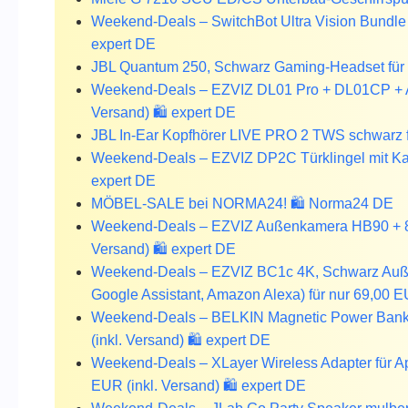
Weekend-Deals – SwitchBot Ultra Vision Bundle –
expert DE
JBL Quantum 250, Schwarz Gaming-Headset für n
Weekend-Deals – EZVIZ DL01 Pro + DL01CP + A3,
Versand) 🛍️ expert DE
JBL In-Ear Kopfhörer LIVE PRO 2 TWS schwarz f
Weekend-Deals – EZVIZ DP2C Türklingel mit Kame
expert DE
MÖBEL-SALE bei NORMA24! 🛍️ Norma24 DE
Weekend-Deals – EZVIZ Außenkamera HB90 + 8W 
Versand) 🛍️ expert DE
Weekend-Deals – EZVIZ BC1c 4K, Schwarz Au
Google Assistant, Amazon Alexa) für nur 69,00 EU
Weekend-Deals – BELKIN Magnetic Power Bank 
(inkl. Versand) 🛍️ expert DE
Weekend-Deals – XLayer Wireless Adapter für Ap
EUR (inkl. Versand) 🛍️ expert DE