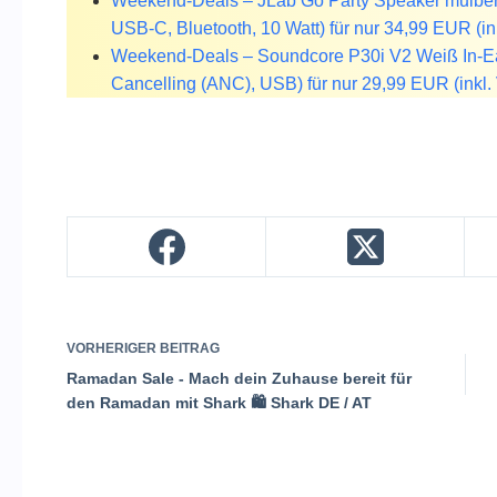
Weekend-Deals – JLab Go Party Speaker mulberr
USB-C, Bluetooth, 10 Watt) für nur 34,99 EUR (in
Weekend-Deals – Soundcore P30i V2 Weiß In-Ear
Cancelling (ANC), USB) für nur 29,99 EUR (inkl. 
VORHERIGER
BEITRAG
Ramadan Sale - Mach dein Zuhause bereit für
den Ramadan mit Shark 🛍️ Shark DE / AT