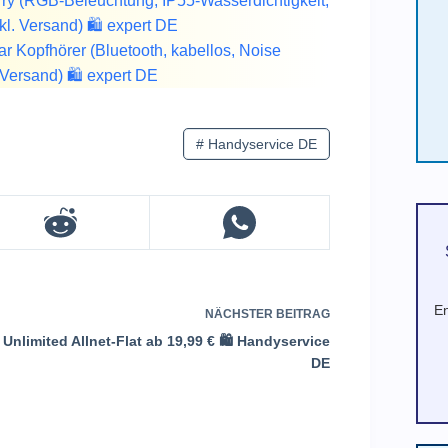
y (RGB-Beleuchtung, IP55-Wasserdichtigkeit,
kl. Versand) 🛍️ expert DE
 Kopfhörer (Bluetooth, kabellos, Noise
Versand) 🛍️ expert DE
#
Handyservice DE
En
NÄCHSTER
BEITRAG
Unlimited Allnet-Flat ab 19,99 € 🛍️ Handyservice
DE