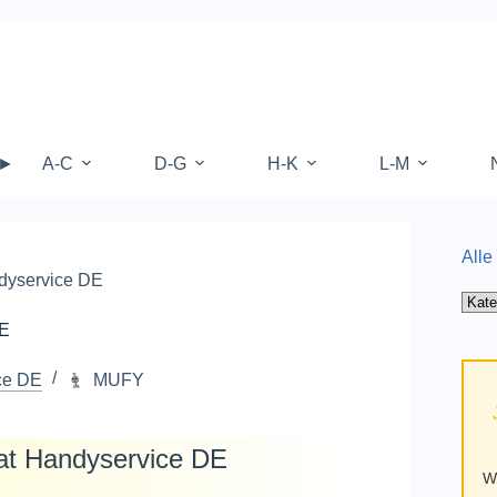
 ►
A-C
D-G
H-K
L-M
Alle
ndyservice DE
Alle
Kate
DE
auf
Mufy
ce DE
MUFY
lat Handyservice DE
W