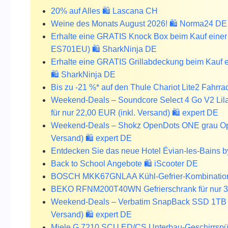
20% auf Alles 🛍️ Lascana CH
Weine des Monats August 2026! 🛍️ Norma24 DE
Erhalte eine GRATIS Knock Box beim Kauf einer
ES701EU) 🛍️ SharkNinja DE
Erhalte eine GRATIS Grillabdeckung beim Kauf e
🛍️ SharkNinja DE
Bis zu -21 %* auf den Thule Chariot Lite2 Fahrr
Weekend-Deals – Soundcore Select 4 Go V2 Lila 
für nur 22,00 EUR (inkl. Versand) 🛍️ expert DE
Weekend-Deals – Shokz OpenDots ONE grau Open
Versand) 🛍️ expert DE
Entdecken Sie das neue Hotel Évian-les-Bains b
Back to School Angebote 🛍️ iScooter DE
BOSCH MKK67GNLAA Kühl-Gefrier-Kombination f
BEKO RFNM200T40WN Gefrierschrank für nur 37
Weekend-Deals – Verbatim SnapBack SSD 1TB Moc
Versand) 🛍️ expert DE
Miele G 7210 SCU ED/CS Unterbau-Geschirrspüle