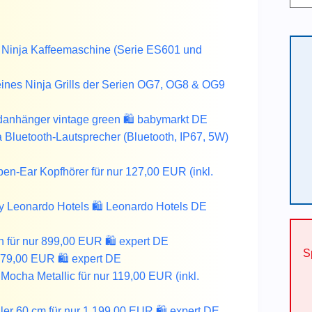
 Ninja Kaffeemaschine (Serie ES601 und
ines Ninja Grills der Serien OG7, OG8 & OG9
adanhänger vintage green 🛍️ babymarkt DE
Bluetooth-Lautsprecher (Bluetooth, IP67, 5W)
-Ear Kopfhörer für nur 127,00 EUR (inkl.
y Leonardo Hotels 🛍️ Leonardo Hotels DE
ür nur 899,00 EUR 🛍️ expert DE
S
9,00 EUR 🛍️ expert DE
ha Metallic für nur 119,00 EUR (inkl.
r 60 cm für nur 1.199,00 EUR 🛍️ expert DE