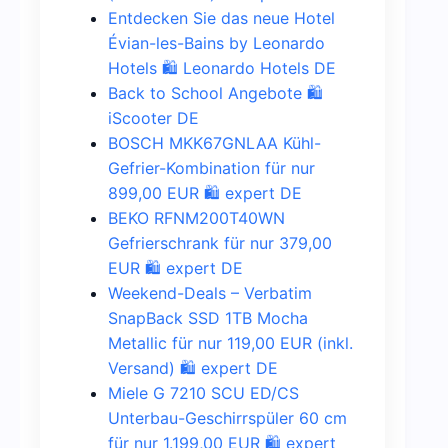
Entdecken Sie das neue Hotel
Évian-les-Bains by Leonardo
Hotels 🛍️ Leonardo Hotels DE
Back to School Angebote 🛍️
iScooter DE
BOSCH MKK67GNLAA Kühl-
Gefrier-Kombination für nur
899,00 EUR 🛍️ expert DE
BEKO RFNM200T40WN
Gefrierschrank für nur 379,00
EUR 🛍️ expert DE
Weekend-Deals – Verbatim
SnapBack SSD 1TB Mocha
Metallic für nur 119,00 EUR (inkl.
Versand) 🛍️ expert DE
Miele G 7210 SCU ED/CS
Unterbau-Geschirrspüler 60 cm
für nur 1.199,00 EUR 🛍️ expert