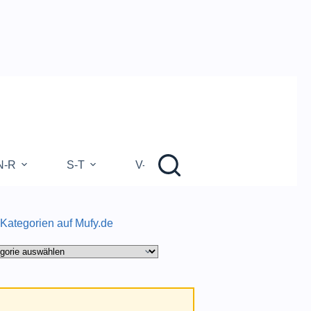
N-R
S-T
V-Z
 Kategorien auf Mufy.de
gorien
.de