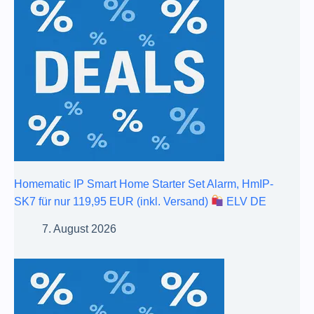
Homematic IP Smart Home Starter Set Alarm, HmIP-
SK7 für nur 119,95 EUR (inkl. Versand)
ELV DE
7. August 2026