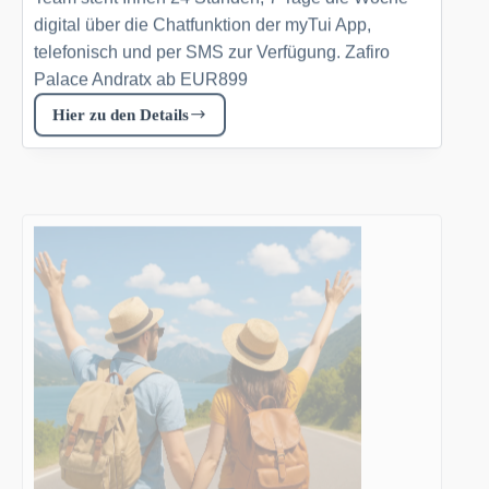
digital über die Chatfunktion der myTui App,
telefonisch und per SMS zur Verfügung. Zafiro
Palace Andratx ab EUR899
Hier zu den Details
Zafiro
Palace
Andratx
Tui.com
DE
TUI
Reisen
7. Februar 2026