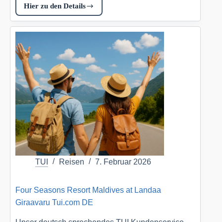
Hier zu den Details
Impression
Isla
Mujeres
by
Secrets
Tui.com
DE
TUI
Reisen
7. Februar 2026
Four Seasons Resort Maldives at Landaa
Giraavaru Tui.com DE