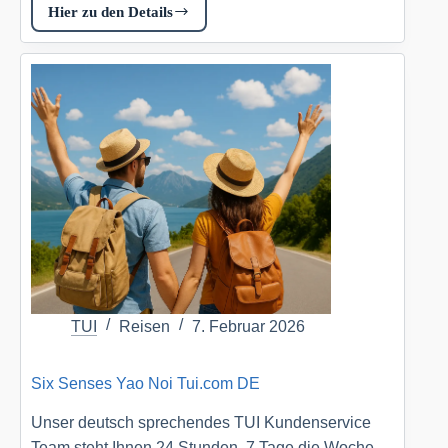
Hier zu den Details
Niva
Velassaru
Maldives
Tui.com
DE
TUI
Reisen
7. Februar 2026
Six Senses Yao Noi Tui.com DE
Unser deutsch sprechendes TUI Kundenservice
Team steht Ihnen 24 Stunden, 7 Tage die Woche