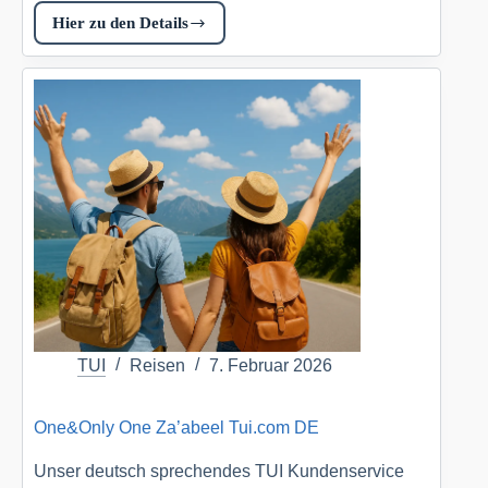
Hier zu den Details
Sirru
Fen
Fushi
Private
Lagoon
Resort
Tui.com
DE
TUI
Reisen
7. Februar 2026
One&Only One Za’abeel Tui.com DE
Unser deutsch sprechendes TUI Kundenservice