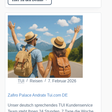
The
Twelve
Apostles
Hotel
and
Spa
Tui.com
DE
TUI
Reisen
7. Februar 2026
Zafiro Palace Andratx Tui.com DE
Unser deutsch sprechendes TUI Kundenservice
Team steht Ihnen 24 Stunden, 7 Tage die Woche