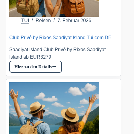
TUI
Reisen
7. Februar 2026
Club Privé by Rixos Saadiyat Island Tui.com DE
Saadiyat Island Club Privé by Rixos Saadiyat
Island ab EUR3279
Hier zu den Details
Club
Privé
by
Rixos
Saadiyat
Island
Tui.com
DE