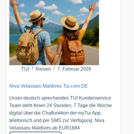
Golf
Resort
&
Spa
Villen
Tui.com
DE
TUI
Reisen
7. Februar 2026
Niva Velassaru Maldives Tui.com DE
Unser deutsch sprechendes TUI Kundenservice
Team steht Ihnen 24 Stunden, 7 Tage die Woche
digital über die Chatfunktion der myTui App,
telefonisch und per SMS zur Verfügung. Niva
Velassaru Maldives ab EUR1684