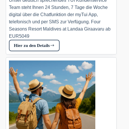
Unser deutsch sprechendes TUI Kundenservice
Team steht Ihnen 24 Stunden, 7 Tage die Woche
digital über die Chatfunktion der myTui App,
telefonisch und per SMS zur Verfügung. Four
Seasons Resort Maldives at Landaa Giraavaru ab
EUR5049
Hier zu den Details
Four
Seasons
Resort
Maldives
at
Landaa
Giraavaru
Tui.com
DE