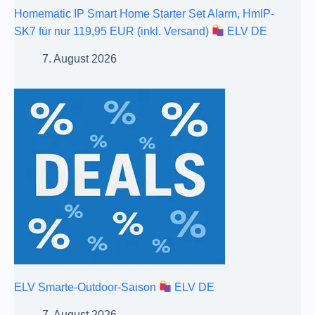
Homematic IP Smart Home Starter Set Alarm, HmIP-
SK7 für nur 119,95 EUR (inkl. Versand)
ELV DE
7. August 2026
ELV Smarte-Outdoor-Saison
ELV DE
7. August 2026