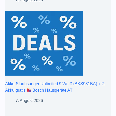
Akku-Staubsauger Unlimited 9 Weiß (BKS931BA) + 2.
Akku gratis
Bosch Hausgeräte AT
7. August 2026