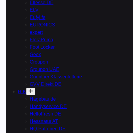
Ellesse DE
ELV
Eufylife
EURONICS
expert
FloraPrima
Foot Locker
Geox
Groupon
Groupon UAE
Guenther Klassenlotterie
GVV Direkt DE
H-K
Hagebau.de
Handyservice DE
HelloFresh DE
Hessnatur AT
HQ-Patronen DE