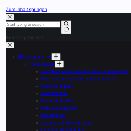
Zum Inhalt springen
Keine Ergebnisse
🏠Kategorien ▼
Handwerker
Angebote von 5 lokalen Top-Handwerkern
Photovoltaik Amortisierungsrechner
Wärmepumpen
Solarthermie
Brennstoffzellen
Heizungsratgeber
Bodenleger
Lüftungs- & Klimatechnik
Fördermittelberatung