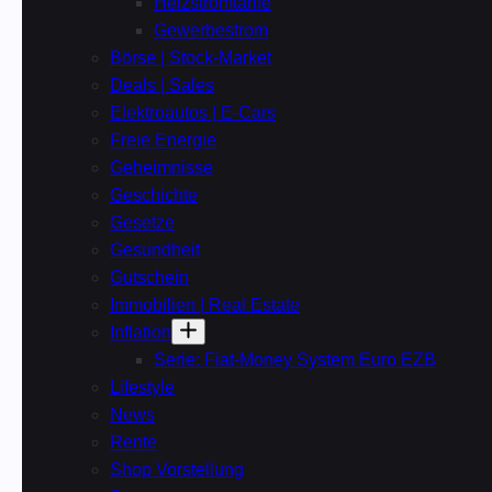
Heizstromtarife
Gewerbestrom
Börse | Stock-Market
Deals | Sales
Elektroautos | E-Cars
Freie Energie
Geheimnisse
Geschichte
Gesetze
Gesundheit
Gutschein
Immobilien | Real Estate
Inflation
Serie: Fiat-Money System Euro EZB
Lifestyle
News
Rente
Shop Vorstellung