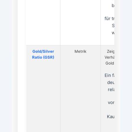
besonder
für trendfol
Strategie
wichtig is
Gold/Silver
Metrik
Zeigt das rela
Ratio (GSR)
Verhältnis zwi
Gold und Silbe
Ein fallende
deutet auf 
relative Stä
von Silber h
was ein
Kaufsignal 
kann.