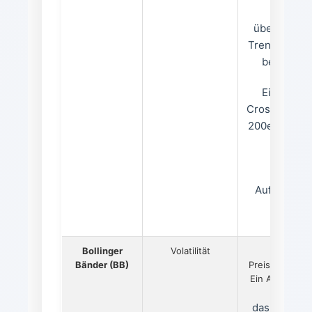
um die
übergeordn
Trendrichtun
bestimme
Ein „Gold
Cross“ (50er
200er) deute
einen
starken
Aufwärtstr
hin.
Bollinger
Volatilität
Zeigen
Bänder (BB)
Preisausbrüch
Ein Ausbruch 
das obere 