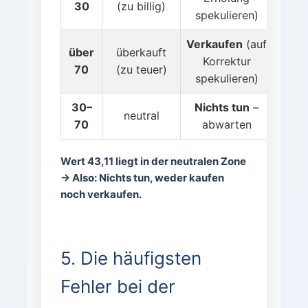
30
(zu billig)
spekulieren)
Verkaufen
(auf
über
überkauft
Korrektur
70
(zu teuer)
spekulieren)
30–
Nichts tun
–
neutral
70
abwarten
Wert 43,11 liegt in der neutralen Zone
→ Also: Nichts tun, weder kaufen
noch verkaufen.
5. Die häufigsten
Fehler bei der