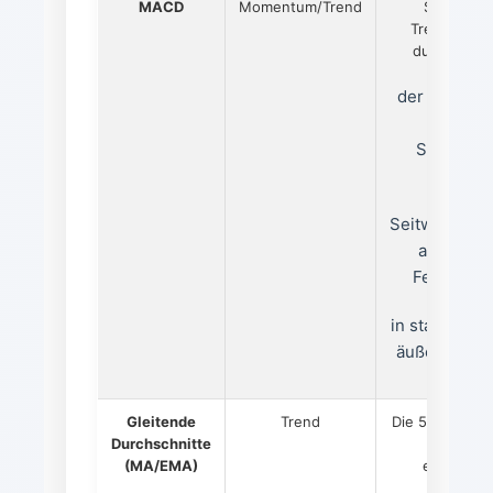
MACD
Momentum/Trend
Signaliser
Trendwechs
durch Schni
der MACD-L
mit der
Signallini
In
Seitwärtsmä
anfällig f
Fehlsignal
in starken T
äußerst effek
Gleitende
Trend
Die 50er und 
Durchschnitte
EMA sind
(MA/EMA)
essenziell