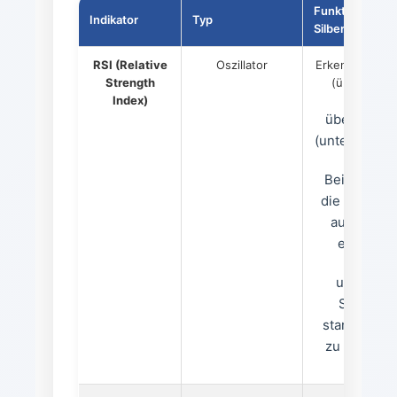
Funktion im
Indikator
Typ
Silberhandel
RSI (Relative
Oszillator
Erkennt überk
Strength
(über 70) u
Index)
überverkau
(unter 30) Z
Bei Silber s
die Grenzen
auf 80/20 
erweitern
um falsch
Signale i
starken Tre
zu vermeid