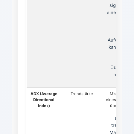
signalisiert
eine Fortset
eines
starken
Aufwärtstre
kann aber a
auf eine
Übertreib
hindeuten
ADX (Average
Trendstärke
Misst die St
Directional
eines Trends. 
Index)
über 25 deu
auf eine
trendstark
Markt hin, 