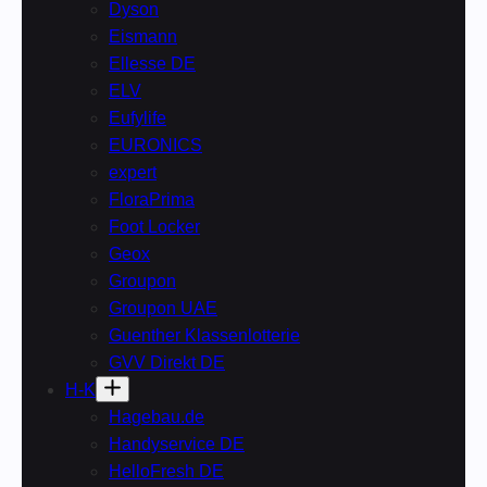
Dyson
Eismann
Ellesse DE
ELV
Eufylife
EURONICS
expert
FloraPrima
Foot Locker
Geox
Groupon
Groupon UAE
Guenther Klassenlotterie
GVV Direkt DE
H-K
Hagebau.de
Handyservice DE
HelloFresh DE