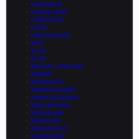
Lastminute.de
Leonardo Hotels
LOBERON DE
Lott DE
Lotto Scanner DE
ltur AT
ltur CH
ltur DE
MacTrade – Apple Store
Marktkauf
McParking DE
Mediashop.tv DE/AT
medpex by DocMorris
Meiers Weltreisen
MeinAuto 🚗de
Milestone DE
Motoscout24 CH
myvitamins DE