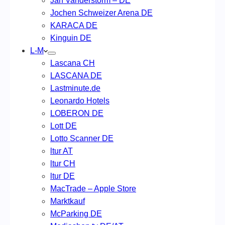
Jan Vanderstorm – DE
Jochen Schweizer Arena DE
KARACA DE
Kinguin DE
L-M
Lascana CH
LASCANA DE
Lastminute.de
Leonardo Hotels
LOBERON DE
Lott DE
Lotto Scanner DE
ltur AT
ltur CH
ltur DE
MacTrade – Apple Store
Marktkauf
McParking DE