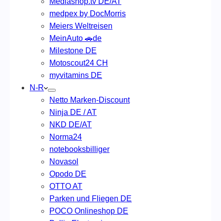
Mediashop.tv DE/AT
medpex by DocMorris
Meiers Weltreisen
MeinAuto 🚗de
Milestone DE
Motoscout24 CH
myvitamins DE
N-R
Netto Marken-Discount
Ninja DE / AT
NKD DE/AT
Norma24
notebooksbilliger
Novasol
Opodo DE
OTTO AT
Parken und Fliegen DE
POCO Onlineshop DE