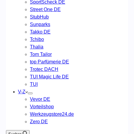
SportScheck DE
Street One DE
StubHub
Sunparks
Takko DE
Tchibo
Thalia
Tom Tailor
top Parfümerie DE
Trotec DACH
TUI Magic Life DE
TUI
V-Z
Vevor DE
Vorteilshop
Werkzeugstore24.de
Zero DE