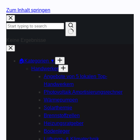
Zum Inhalt springen
Keine Ergebnisse
🏠Kategorien ▼
Handwerker
Angebote von 5 lokalen Top-
Handwerkern
Photovoltaik Amortisierungsrechner
Wärmepumpen
Solarthermie
Brennstoffzellen
Heizungsratgeber
Bodenleger
Lüftungs- & Klimatechnik