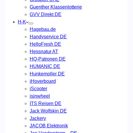
Guenther Klassenlotterie
GVV Direkt DE
H-K
Hagebau.de
Handyservice DE
HelloFresh DE
Hessnatur AT
HQ-Patronen DE
HUMANIC DE
Hunkemoller DE
iHoverboard
iScooter
isinwheel
ITS Reisen DE
Jack Wolfskin DE
Jackery
JACOB Elektronik