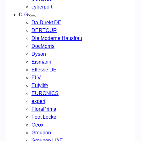
cyberport
D-G
Da-Direkt DE
DERTOUR
Die Moderne Hausfrau
DocMorris
Dyson
Eismann
Ellesse DE
ELV
Eufylife
EURONICS
expert
FloraPrima
Foot Locker
Geox
Groupon
Groupon UAE