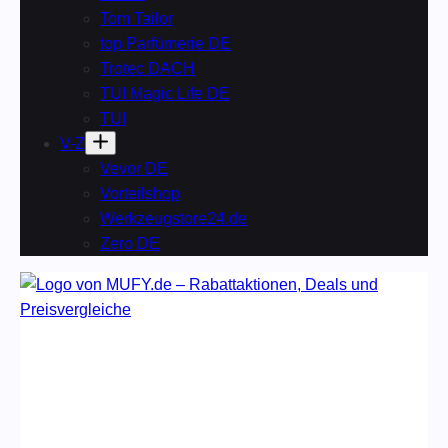
Tom Tailor
top Parfümerie DE
Trotec DACH
TUI Magic Life DE
TUI
V-Z
Vevor DE
Vorteilshop
Werkzeugstore24.de
Zero DE