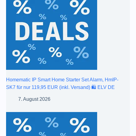
Homematic IP Smart Home Starter Set Alarm, HmIP-
SK7 für nur 119,95 EUR (inkl. Versand) 🛍️ ELV DE
7. August 2026