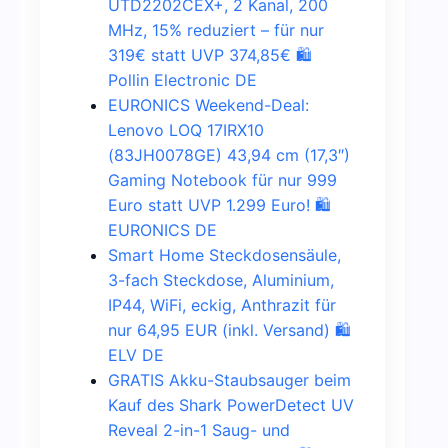
UTD2202CEX+, 2 Kanal, 200
MHz, 15% reduziert – für nur
319€ statt UVP 374,85€ 🛍️
Pollin Electronic DE
EURONICS Weekend-Deal:
Lenovo LOQ 17IRX10
(83JH0078GE) 43,94 cm (17,3″)
Gaming Notebook für nur 999
Euro statt UVP 1.299 Euro! 🛍️
EURONICS DE
Smart Home Steckdosensäule,
3-fach Steckdose, Aluminium,
IP44, WiFi, eckig, Anthrazit für
nur 64,95 EUR (inkl. Versand) 🛍️
ELV DE
GRATIS Akku-Staubsauger beim
Kauf des Shark PowerDetect UV
Reveal 2-in-1 Saug- und