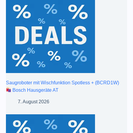
Saugroboter mit Wischfunktion Spotless + (BCRD1W)
Bosch Hausgeräte AT
7. August 2026