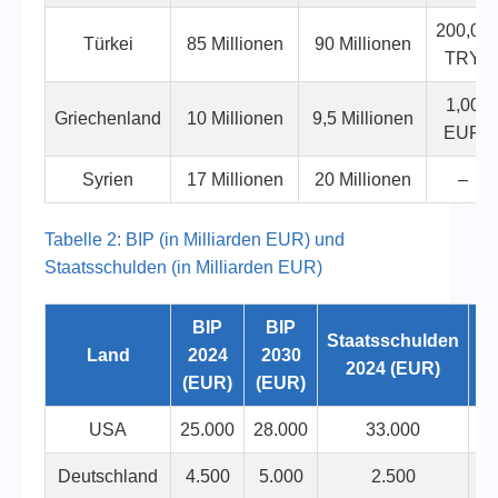
200,00
Türkei
85 Millionen
90 Millionen
TRY
1,00
Griechenland
10 Millionen
9,5 Millionen
EUR
Syrien
17 Millionen
20 Millionen
–
Tabelle 2: BIP (in Milliarden EUR) und
Staatsschulden (in Milliarden EUR)
BIP
BIP
Staatsschulden
St
Land
2024
2030
2024 (EUR)
(EUR)
(EUR)
USA
25.000
28.000
33.000
Deutschland
4.500
5.000
2.500