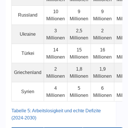
10
9
9
8
Russland
Millionen
Millionen
Millionen
Milli
3
2,5
2
1,
Ukraine
Millionen
Millionen
Millionen
Milli
14
15
16
1
Türkei
Millionen
Millionen
Millionen
Milli
2
1,8
1,9
1,
Griechenland
Millionen
Millionen
Millionen
Milli
4
5
6
7
Syrien
Millionen
Millionen
Millionen
Milli
Tabelle 5: Arbeitslosigkeit und echte Defizite
(2024-2030)