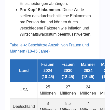
Entscheidungen abhängen.
Pro-Kopf-Einkommen:
Diese Werte
stellen das durchschnittliche Einkommen
pro Person dar und können durch
verschiedene Faktoren wie Inflation und
Wirtschaftswachstum beeinflusst werden.
Tabelle 4: Geschätzte Anzahl von Frauen und
Männern (18-45 Jahre)
Frauen
Frauen
Männer
Män
Land
2024
2030
2024
20
(18-45)
(18-45)
(18-45)
(18-
25
27
24
2
USA
Millionen
Millionen
Millionen
Milli
8
8,5
7
7,
Deutschland
Millionen
Millionen
Millionen
Milli