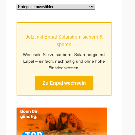
for
Alle
International
Kategorien
Travel
auf
Mufy.de
Jetzt mit Enpal Solarstrom sichern &
sparen
Wechseln Sie zu sauberer Solarenergie mit
Enpal – einfach, nachhaltig und ohne hohe
Einstiegskosten.
Zu Enpal wechseln