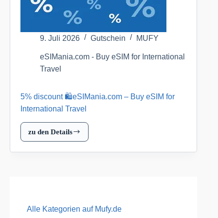
9. Juli 2026
Gutschein
MUFY
eSIMania.com - Buy eSIM for International
Travel
5% discount 🛍️eSIMania.com – Buy eSIM for
International Travel
zu den Details
5%
discount
🛍️
eSIMania.com
–
Buy
eSIM
Alle Kategorien auf Mufy.de