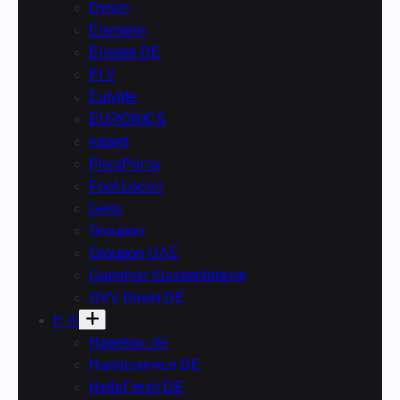
Dyson
Eismann
Ellesse DE
ELV
Eufylife
EURONICS
expert
FloraPrima
Foot Locker
Geox
Groupon
Groupon UAE
Guenther Klassenlotterie
GVV Direkt DE
H-K
Hagebau.de
Handyservice DE
HelloFresh DE