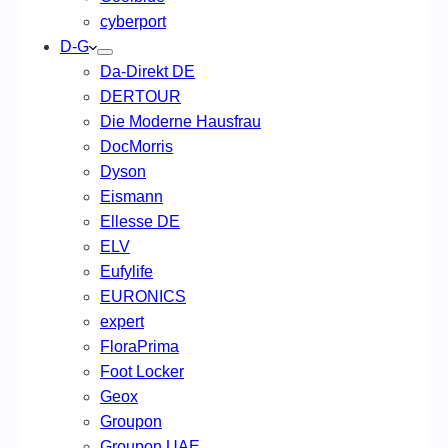
cyberport
D-G
Da-Direkt DE
DERTOUR
Die Moderne Hausfrau
DocMorris
Dyson
Eismann
Ellesse DE
ELV
Eufylife
EURONICS
expert
FloraPrima
Foot Locker
Geox
Groupon
Groupon UAE