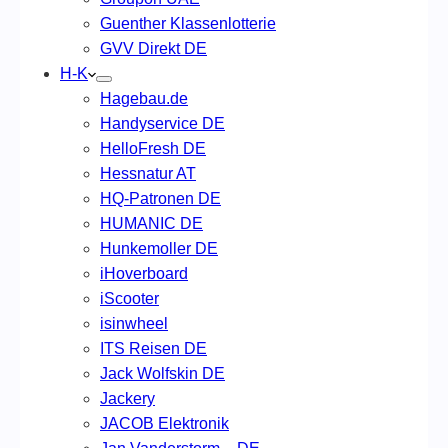
Guenther Klassenlotterie
GVV Direkt DE
H-K
Hagebau.de
Handyservice DE
HelloFresh DE
Hessnatur AT
HQ-Patronen DE
HUMANIC DE
Hunkemoller DE
iHoverboard
iScooter
isinwheel
ITS Reisen DE
Jack Wolfskin DE
Jackery
JACOB Elektronik