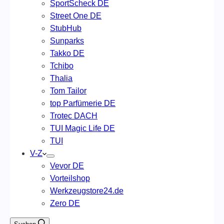
SportScheck DE
Street One DE
StubHub
Sunparks
Takko DE
Tchibo
Thalia
Tom Tailor
top Parfümerie DE
Trotec DACH
TUI Magic Life DE
TUI
V-Z
Vevor DE
Vorteilshop
Werkzeugstore24.de
Zero DE