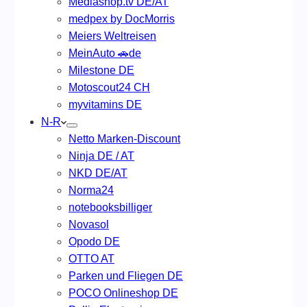
Mediashop.tv DE/AT
medpex by DocMorris
Meiers Weltreisen
MeinAuto 🚗de
Milestone DE
Motoscout24 CH
myvitamins DE
N-R
Netto Marken-Discount
Ninja DE / AT
NKD DE/AT
Norma24
notebooksbilliger
Novasol
Opodo DE
OTTO AT
Parken und Fliegen DE
POCO Onlineshop DE