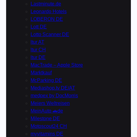
Lastminute.de
Leonardo Hotels
LOBERON DE
Lott DE
Lotto Scanner DE
ltur AT
ltur CH
ltur DE
MacTrade – Apple Store
Marktkauf
McParking DE
Mediashop.tv DE/AT
medpex by DocMorris
Meiers Weltreisen
MeinAuto 🚗de
Milestone DE
Motoscout24 CH
myvitamins DE