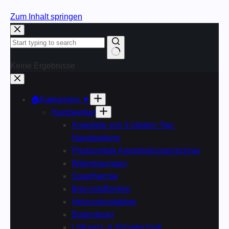
Zum Inhalt springen
Keine Ergebnisse
🏠Kategorien ▼
Handwerker
Angebote von 5 lokalen Top-
Handwerkern
Photovoltaik Amortisierungsrechner
Wärmepumpen
Solarthermie
Brennstoffzellen
Heizungsratgeber
Bodenleger
Lüftungs- & Klimatechnik