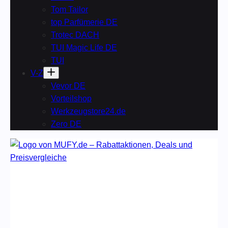
Tom Tailor
top Parfümerie DE
Trotec DACH
TUI Magic Life DE
TUI
V-Z
Vevor DE
Vorteilshop
Werkzeugstore24.de
Zero DE