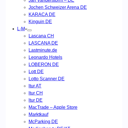
Jan Vanderstorm – DE
Jochen Schweizer Arena DE
KARACA DE
Kinguin DE
L-M
Lascana CH
LASCANA DE
Lastminute.de
Leonardo Hotels
LOBERON DE
Lott DE
Lotto Scanner DE
ltur AT
ltur CH
ltur DE
MacTrade – Apple Store
Marktkauf
McParking DE