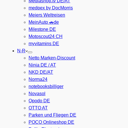
Mediashop.tv DE/AT
medpex by DocMorris
Meiers Weltreisen
MeinAuto 🚗de
Milestone DE
Motoscout24 CH
myvitamins DE
N-R
Netto Marken-Discount
Ninja DE / AT
NKD DE/AT
Norma24
notebooksbilliger
Novasol
Opodo DE
OTTO AT
Parken und Fliegen DE
POCO Onlineshop DE