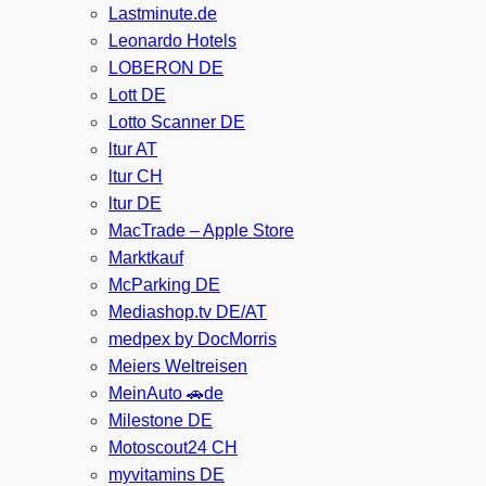
Lastminute.de
Leonardo Hotels
LOBERON DE
Lott DE
Lotto Scanner DE
ltur AT
ltur CH
ltur DE
MacTrade – Apple Store
Marktkauf
McParking DE
Mediashop.tv DE/AT
medpex by DocMorris
Meiers Weltreisen
MeinAuto 🚗de
Milestone DE
Motoscout24 CH
myvitamins DE