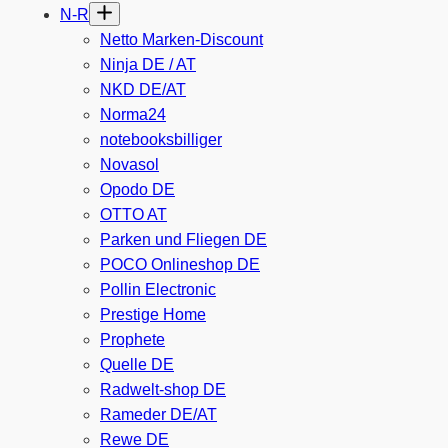
N-R
Netto Marken-Discount
Ninja DE / AT
NKD DE/AT
Norma24
notebooksbilliger
Novasol
Opodo DE
OTTO AT
Parken und Fliegen DE
POCO Onlineshop DE
Pollin Electronic
Prestige Home
Prophete
Quelle DE
Radwelt-shop DE
Rameder DE/AT
Rewe DE