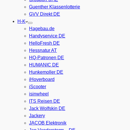
Guenther Klassenlotterie
GVV Direkt DE
H-K
Hagebau.de
Handyservice DE
HelloFresh DE
Hessnatur AT
HQ-Patronen DE
HUMANIC DE
Hunkemoller DE
iHoverboard
iScooter
isinwheel
ITS Reisen DE
Jack Wolfskin DE
Jackery
JACOB Elektronik