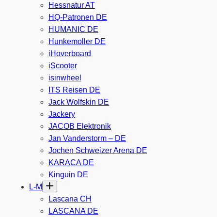
Hessnatur AT
HQ-Patronen DE
HUMANIC DE
Hunkemoller DE
iHoverboard
iScooter
isinwheel
ITS Reisen DE
Jack Wolfskin DE
Jackery
JACOB Elektronik
Jan Vanderstorm – DE
Jochen Schweizer Arena DE
KARACA DE
Kinguin DE
L-M
Lascana CH
LASCANA DE