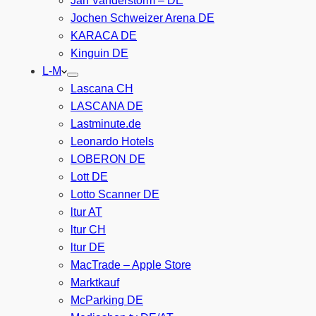
Jan Vanderstorm – DE
Jochen Schweizer Arena DE
KARACA DE
Kinguin DE
L-M
Lascana CH
LASCANA DE
Lastminute.de
Leonardo Hotels
LOBERON DE
Lott DE
Lotto Scanner DE
ltur AT
ltur CH
ltur DE
MacTrade – Apple Store
Marktkauf
McParking DE