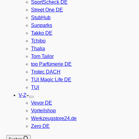
SportScheck DE
Street One DE
StubHub
Sunparks
Takko DE
Tchibo
Thalia
Tom Tailor
top Parfümerie DE
Trotec DACH
TUI Magic Life DE
TUI
V-Z
Vevor DE
Vorteilshop
Werkzeugstore24.de
Zero DE