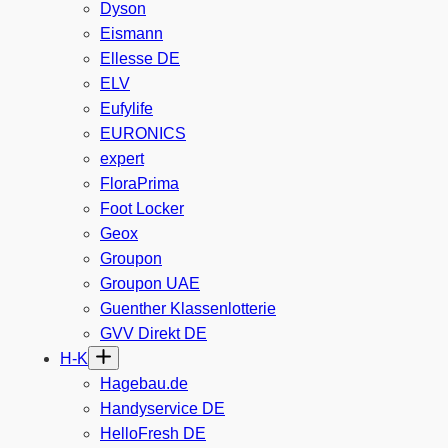
Dyson
Eismann
Ellesse DE
ELV
Eufylife
EURONICS
expert
FloraPrima
Foot Locker
Geox
Groupon
Groupon UAE
Guenther Klassenlotterie
GVV Direkt DE
H-K
Hagebau.de
Handyservice DE
HelloFresh DE