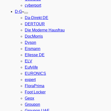
cyberport
D-G
Da-Direkt DE
DERTOUR
Die Moderne Hausfrau
DocMorris
Dyson
Eismann
Ellesse DE
ELV
Eufylife
EURONICS
expert
FloraPrima
Foot Locker
Geox
Groupon
Groupon UAE