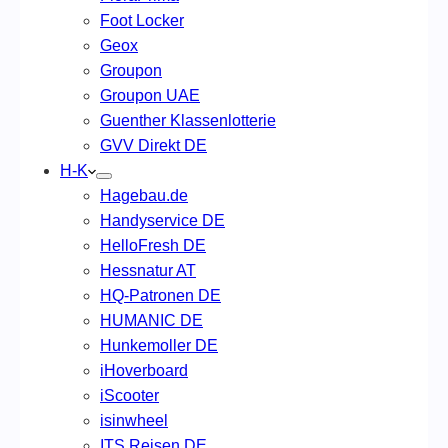
Foot Locker
Geox
Groupon
Groupon UAE
Guenther Klassenlotterie
GVV Direkt DE
H-K
Hagebau.de
Handyservice DE
HelloFresh DE
Hessnatur AT
HQ-Patronen DE
HUMANIC DE
Hunkemoller DE
iHoverboard
iScooter
isinwheel
ITS Reisen DE