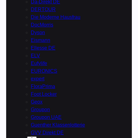
Da-Direkt DE
DERTOUR
Die Moderne Hausfrau
DocMorris
Dyson
Eismann
Ellesse DE
ELV
Eufylife
EURONICS
expert
FloraPrima
Foot Locker
Geox
Groupon
Groupon UAE
Guenther Klassenlotterie
GVV Direkt DE