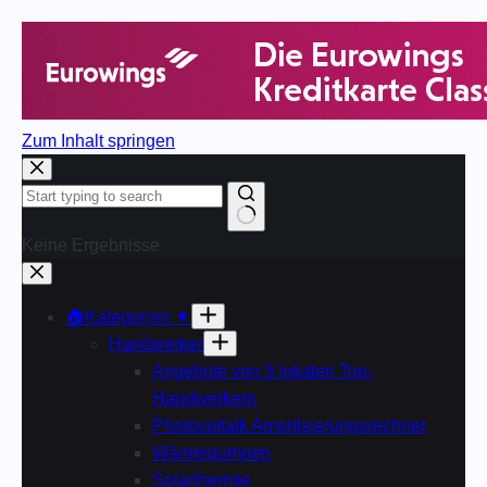
Zum Inhalt springen
Keine Ergebnisse
🏠Kategorien ▼
Handwerker
Angebote von 5 lokalen Top-
Handwerkern
Photovoltaik Amortisierungsrechner
Wärmepumpen
Solarthermie