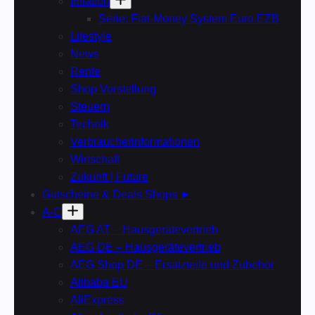
Inflation
Serie: Fiat-Money System Euro EZB
Lifestyle
News
Rente
Shop Vorstellung
Steuern
Technik
Verbraucherinformationen
Wirtschaft
Zukunft | Future
Gutscheine & Deals Shops ►
A-C
AEG AT – Hausgerätevertrieb
AEG DE – Hausgerätevertrieb
AEG Shop DE – Ersatzteile und Zubehör
Alibaba EU
AliExpress