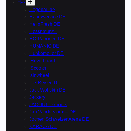
H-K
Hagebau.de
Handyservice DE
HelloFresh DE
Hessnatur AT
HQ-Patronen DE
HUMANIC DE
Hunkemoller DE
iHoverboard
iScooter
isinwheel
ITS Reisen DE
Jack Wolfskin DE
Jackery
JACOB Elektronik
Jan Vanderstorm – DE
Jochen Schweizer Arena DE
KARACA DE