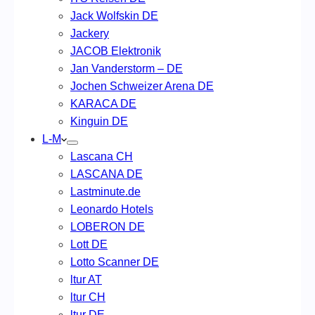
Jack Wolfskin DE
Jackery
JACOB Elektronik
Jan Vanderstorm – DE
Jochen Schweizer Arena DE
KARACA DE
Kinguin DE
L-M
Lascana CH
LASCANA DE
Lastminute.de
Leonardo Hotels
LOBERON DE
Lott DE
Lotto Scanner DE
ltur AT
ltur CH
ltur DE