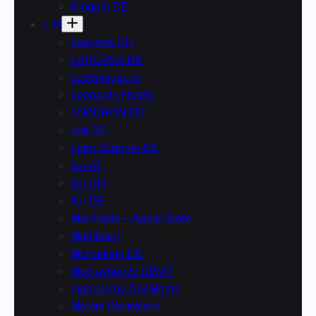
Kinguin DE
L-M
Lascana CH
LASCANA DE
Lastminute.de
Leonardo Hotels
LOBERON DE
Lott DE
Lotto Scanner DE
ltur AT
ltur CH
ltur DE
MacTrade – Apple Store
Marktkauf
McParking DE
Mediashop.tv DE/AT
medpex by DocMorris
Meiers Weltreisen