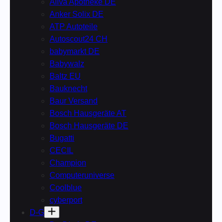
Aliva Apotheke DE
Anker Solix DE
ATP Autoteile
Autoscout24 CH
babymarkt DE
Babywalz
Baltz EU
Bauknecht
Baur Versand
Bosch Hausgeräte AT
Bosch Hausgeräte DE
Bugatti
CECIL
Champion
Computeruniverse
Coolblue
cyberport
D-G