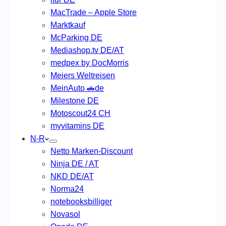
MacTrade – Apple Store
Marktkauf
McParking DE
Mediashop.tv DE/AT
medpex by DocMorris
Meiers Weltreisen
MeinAuto 🚗de
Milestone DE
Motoscout24 CH
myvitamins DE
N-R
Netto Marken-Discount
Ninja DE / AT
NKD DE/AT
Norma24
notebooksbilliger
Novasol