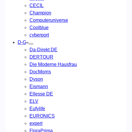
CECIL
Champion
Computeruniverse
Coolblue
cyberport
D-G
Da-Direkt DE
DERTOUR
Die Moderne Hausfrau
DocMorris
Dyson
Eismann
Ellesse DE
ELV
Eufylife
EURONICS
expert
FloraPrima