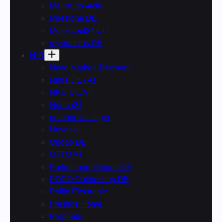
MeinAuto 🚗de
Milestone DE
Motoscout24 CH
myvitamins DE
N-R
Netto Marken-Discount
Ninja DE / AT
NKD DE/AT
Norma24
notebooksbilliger
Novasol
Opodo DE
OTTO AT
Parken und Fliegen DE
POCO Onlineshop DE
Pollin Electronic
Prestige Home
Prophete