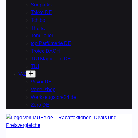
Sunparks
Takko DE
Tchibo
Thalia
Tom Tailor
top Parfümerie DE
Trotec DACH
TUI Magic Life DE
TUI
V-Z
Vevor DE
Vorteilshop
Werkzeugstore24.de
Zero DE