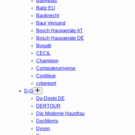
Babywalz
Baltz EU
Bauknecht
Baur Versand
Bosch Hausgeräte AT
Bosch Hausgeräte DE
Bugatti
CECIL
Champion
Computeruniverse
Coolblue
cyberport
D-G
Da-Direkt DE
DERTOUR
Die Moderne Hausfrau
DocMorris
Dyson