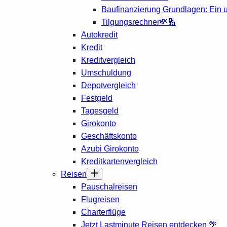
Baufinanzierung Grundlagen: Ein 
Tilgungsrechner💸🔢
Autokredit
Kredit
Kreditvergleich
Umschuldung
Depotvergleich
Festgeld
Tagesgeld
Girokonto
Geschäftskonto
Azubi Girokonto
Kreditkartenvergleich
Reisen
Pauschalreisen
Flugreisen
Charterflüge
Jetzt Lastminute Reisen entdecken 🌴