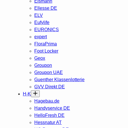
Eismann
Ellesse DE
ELV
Eufylife
EURONICS
expert
FloraPrima
Foot Locker
Geox
Groupon
Groupon UAE
Guenther Klassenlotterie
GVV Direkt DE
H-K
Hagebau.de
Handyservice DE
HelloFresh DE
Hessnatur AT