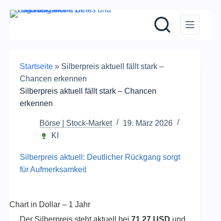
Zum
Inhalt
springen
Startseite
»
Silberpreis aktuell fällt stark –
Chancen erkennen
Silberpreis aktuell fällt stark – Chancen
erkennen
Börse | Stock-Market
19. März 2026
KI
Silberpreis aktuell: Deutlicher Rückgang sorgt
für Aufmerksamkeit
is Chart in Dollar – 1 Jahr
Der Silberpreis steht aktuell bei
71,27 USD
und